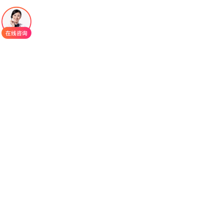
卡朋就是“节能器”。
奥匹卡朋
的用法有严格讲究，用不对，药效会
大打折扣。标准剂量是50mg，每天睡前只吃一次。
之所以放在睡前，是因为它能持续抑制COMT酶超
过24小时，早晨醒来正好配合第一顿左旋多巴起
效。最关键的一点是空腹。服用奥匹卡朋的前一小
时和后至少一小时内，不能吃东西。因为食物会干
扰吸收，导致血液浓度不足，影响疗效。如果患者
有中度肝损伤(医生会评估Child-Pugh分级)，推荐剂
量需减半为25mg/天。严重肝损伤患者则禁止使用。
万一漏服了怎么办?记住：第二天按原定时间正常服
用50mg即可，绝对不能为了弥补而吃双倍剂量。
从临床研究看，奥匹卡朋的效果是确切的。一
项涵盖1337名患者的荟萃分析显示，使用奥匹卡朋
后，患者的“关期”时间平均减少48.21分钟，而“开