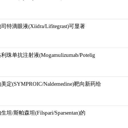
特滴眼液(Xiidra/Lifitegrast)可显著
利珠单抗注射液(Mogamulizumab/Potelig
美定(SYMPROIC/Naldemedine)靶向新药给
坦/斯帕森坦(Filspari/Sparsentan)的