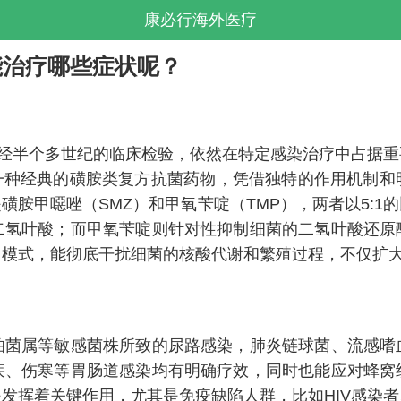
康必行海外医疗
)能治疗哪些症状呢？
经半个多世纪的临床检验，依然在特定感染治疗中占据重
。作为一种经典的磺胺类复方抗菌药物，凭借独特的作用机制
磺胺甲噁唑（SMZ）和甲氧苄啶（TMP），两者以5:1
二氢叶酸；而甲氧苄啶则针对性抑制细菌的二氢叶酸还原
用模式，能彻底干扰细菌的核酸代谢和繁殖过程，不仅扩
属等敏感菌株所致的尿路感染，肺炎链球菌、流感嗜
疾、伤寒等胃肠道感染均有明确疗效，同时也能应对蜂窝
发挥着关键作用，尤其是免疫缺陷人群，比如HIV感染