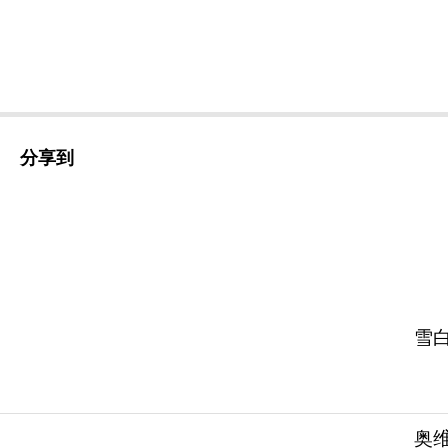
分享到
雪白
奥维