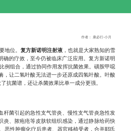
作者：
康必行-小月
要地位。
复方新诺明注射液
，也就是大家熟知的雪
和明确的疗效，至今仍被临床广泛应用。复方新诺明
的比例组合，通过协同作用发挥抗菌效果。磺胺甲噁
酶，让二氢叶酸无法进一步还原成四氢叶酸。叶酸
大了抗菌谱，还让杀菌效果比单一成分更强。
血杆菌引起的急性支气管炎、慢性支气管炎急性发
织炎、脓疱疮等皮肤软组织感染，通过静脉给药快
者、恶性肿瘤化疗后患者、器官移植受者，合并耶氏