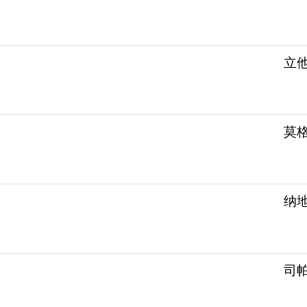
立他司
莫格
纳地
司帕生