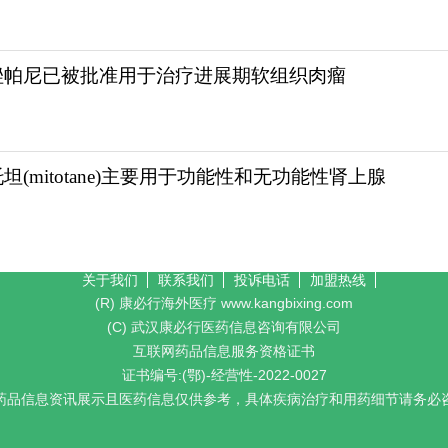
唑帕尼已被批准用于治疗进展期软组织肉瘤
坦(mitotane)主要用于功能性和无功能性肾上腺
关于我们
联系我们
投诉电话
加盟热线
(R) 康必行海外医疗 www.kangbixing.com
(C) 武汉康必行医药信息咨询有限公司
互联网药品信息服务资格证书
证书编号:(鄂)-经营性-2022-0027
药品信息资讯展示且医药信息仅供参考，具体疾病治疗和用药细节请务必