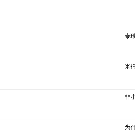
泰
米
非
为