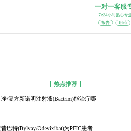
一对一客服
7x24小时贴心专
报告
用药
热点推荐
净/复方新诺明注射液(Bactrim)能治疗哪
昔巴特(Bylvay/Odevixibat)为PFIC患者