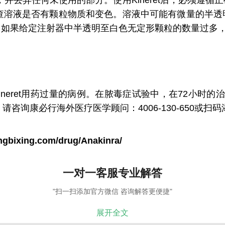
eret，并丢弃任何未使用的部分。使用Kineret后，必
目视检查溶液是否有颗粒物质和变色。溶液中可能有微量的半
。如果给定注射器中半透明至白色无定形颗粒的数量过多
neret用药过量的病例。在脓毒症试验中，在72小时的
，请咨询康必行海外医疗医学顾问：4006-130-650
ngbixing.com/drug/Anakinra/
一对一客服专业解答
"扫一扫添加官方微信 咨询解答更便捷"
展开全文