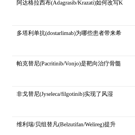
阿达格拉西布(Adagrasib/Krazati)如何改写K
多塔利单抗(dostarlimab)为哪些患者带来希
帕克替尼(Pacritinib/Vonjo)是靶向治疗骨髓
非戈替尼(Jyseleca/filgotinib)实现了风湿
维利瑞/贝组替凡(Belzutifan/Welireg)提升