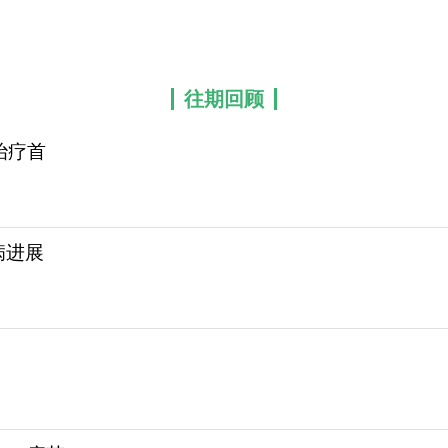
往期回顾
治疗首
病进展