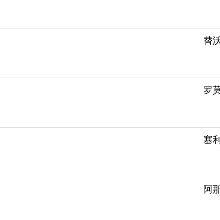
替沃
罗莫
塞利
阿那