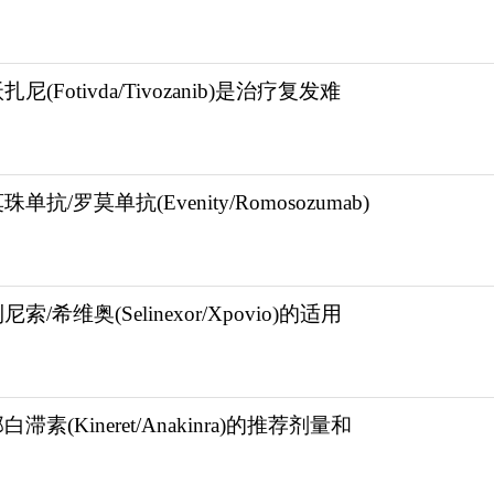
扎尼(Fotivda/Tivozanib)是治疗复发难
珠单抗/罗莫单抗(Evenity/Romosozumab)
尼索/希维奥(Selinexor/Xpovio)的适用
白滞素(Kineret/Anakinra)的推荐剂量和