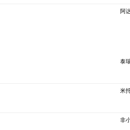
阿达
泰
米
非