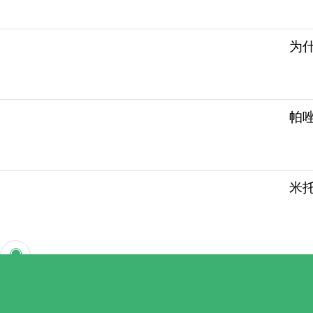
为
帕
米托