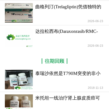
本研究结果支持
卡那单抗
（具体而言）和IL-1阻
曲格列汀(Trelagliptin)凭借独特的
断剂（总体而言）具有更广泛的治疗潜力，有望成
分子结构
为改善收缩性心力衰竭患者运动能力的潜在治疗手
2026-06-23
段；但由于存在上述局限性，该研究结果应被视为
达拉松西布(Daraxonrasib/RMC-
探索性结论。对CANTOS试验中所有收缩性心力衰
6236)攻克了
竭患者队列的硬结局指标进行进一步分析，或许能
进一步明确IL-1阻断治疗带来的功能改善，是否能如
2026-06-23
II期试点临床试验所提示的那样，转化为临床结局的
改善。如有需要，请咨询康必行海外医疗医学顾
往期回顾
问：4006-130-650或扫码添加下方微信，我们将竭
诚为您服务！
泰瑞沙依然是T790M突变的非小
细胞肺癌患者治疗首
更多药品详情请访问
卡那单抗
2018-11-13
https://www.kangbixing.com/
米托坦一线治疗肾上腺皮质癌可
提高患者无疾病进展