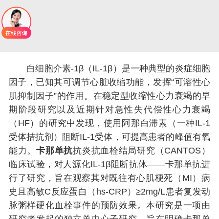
白细胞介素-1β（IL-1β）是一种典型的炎症细胞
因子，已知其可调节心脏收缩功能，发挥“可溶性心
肌抑制因子”的作用。在稳定型收缩性心力衰竭的早
期阶段研究以及近期针对急性失代偿性心力衰竭
（HF）的研究中发现，使用阿那白滞素（一种IL-1
受体拮抗剂）阻断IL-1受体，可提高患者的峰值有氧
能力。
卡那单抗
抗炎抗血栓结局研究（CANTOS）
临床试验，对人源化IL-1β阻断抗体——卡那单抗进
行了研究，旨在观察其对既往有心肌梗死（MI）病
史且高敏C反应蛋白（hs-CRP）≥2mg/L患者复发动
脉粥样硬化血栓事件的预防效果。本研究是一项由