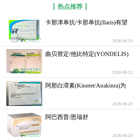
单抗阻断IL-1β，可改善缺血性心肌病所致收缩性心
热点推荐
力衰竭患者的心肺耐力（以峰值VO₂衡量）。已知有
症状的收缩性心力衰竭患者，其预期平均峰值VO₂为
卡那津单抗/卡那单抗(Ilaris)有望
13±3ml/kg/min。基于此，研究计划入组30例受试者
成为改善
（假设按2:1比例随机分组），以确保：有>90%的
2026-06-23
检验效能，可检测出治疗3个月时卡那单抗组（三个
曲贝替定/他比特定(YONDELIS)
剂量组合并）与安慰剂组之间峰值VO₂区间变化的差
的不良反应介
异达到3.5ml/kg/min（标准差为2ml/kg/min）；同时
有>80%的检验效能，可检测出治疗3个月时每个卡
2026-06-23
那单抗单独剂量组与安慰剂组之间的类似差异。研
阿那白滞素(Kineret/Anakinra)为
究认为，峰值VO₂提升3.5ml/kg/min（相当于1个代
自身炎症性
谢当量）具有临床意义，因为已有研究表明，该幅
2026-06-23
度的提升与死亡率降低相关，且在完成的首项关于
使用阿那白滞素阻断IL-1治疗稳定型收缩性心力衰竭
阿巴西普/恩瑞舒
患者的概念验证研究中，已观察到患者峰值VO₂可达
(Abatacept/Orencia)为自身
到这一提升幅度。
2026-06-23