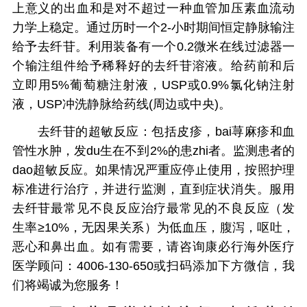
上意义的出血和是对不超过一种血管加压素血流动
力学上稳定。通过历时一个2-小时期间恒定静脉输注
给予去纤苷。利用装备有一个0.2微米在线过滤器一
个输注组件给予稀释好的去纤苷溶液。给药前和后
立即用5%葡萄糖注射液，USP或0.9%氯化钠注射
液，USP冲洗静脉给药线(周边或中央)。
去纤苷的超敏反应：包括皮疹，bai荨麻疹和血
管性水肿，发du生在不到2%的患zhi者。监测患者的
dao超敏反应。如果情况严重应停止使用，按照护理
标准进行治疗，并进行监测，直到症状消失。服用
去纤苷最常见不良反应治疗最常见的不良反应（发
生率≥10%，无因果关系）为低血压，腹泻，呕吐，
恶心和鼻出血。如有需要，请咨询康必行海外医疗
医学顾问：4006-130-650或扫码添加下方微信，我
们将竭诚为您服务！