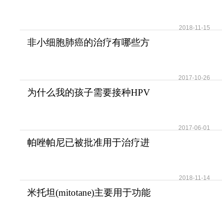
可提高患者无疾病进展
2018-11-15
非小细胞肺癌的治疗有哪些方
法？
2017-10-26
为什么我的孩子需要接种HPV
疫苗？儿童需要HPV疫苗
2017-06-01
帕唑帕尼已被批准用于治疗进
展期软组织肉瘤
2018-11-14
米托坦(mitotane)主要用于功能
性和无功能性肾上腺