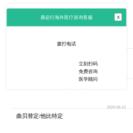
热点推荐
康必行海外医疗咨询客服
X
去纤苷钠/去纤苷
(Defibrotide/Defitelio)治
拨打电话
2026-06-23
西多福韦/西道法韦
(Cidofovir/Vistide)用于
立刻扫码
免费咨询
2026-06-23
医学顾问
卡那津单抗/卡那单抗(Ilaris)有
望成为改善
2026-06-23
曲贝替定/他比特定
(YONDELIS)的不良反应介