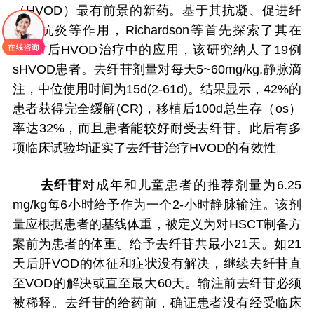
（HVOD）最有前景的新药。基于其抗凝、促进纤
溶、抗炎等作用，Richardson等首先探索了其在
HSCT后HVOD治疗中的应用，该研究纳人了19例
sHVOD患者。去纤苷剂量对每天5~60mg/kg,静脉滴
注，中位使用时间为15d(2-61d)。结果显示，42%的
患者获得完全缓解(CR)，移植后100d总生存（os）
率达32%，而且患者能较好耐受去纤苷。此后有多
项临床试验均证实了去纤苷治疗HVOD的有效性。
去纤苷
对成年和儿童患者的推荐剂量为6.25
mg/kg每6小时给予作为一个2-小时静脉输注。该剂
量应根据患者的基线体重，被定义为对HSCT制备方
案前为患者的体重。给予去纤苷共最小21天。如21
天后肝VOD的体征和症状没有解决，继续去纤苷直
至VOD的解决或直至最大60天。输注前去纤苷必须
被稀释。去纤苷的给药前，确证患者没有经受临床