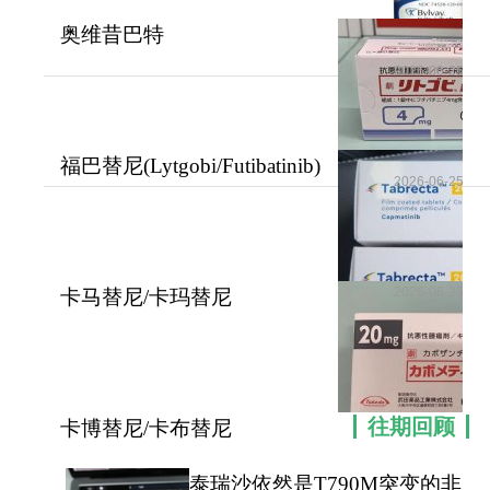
更多药品详情请访问
非戈替尼
奥维昔巴特
https://www.kangbixing.com/drug/Filgotinib/
(Bylvay/Odevixibat)为该ALGS
2026-06-25
和P
一对一客服专业解答
福巴替尼(Lytgobi/Futibatinib)
"扫一扫添加官方微信 咨询解答更便捷"
2026-06-25
为FGFR2基因
2026-06-25
卡马替尼/卡玛替尼
(Tabrecta/capmatinib)为
往期回顾
卡博替尼/卡布替尼
(Cometriq/Cabozantinib)
泰瑞沙依然是T790M突变的非