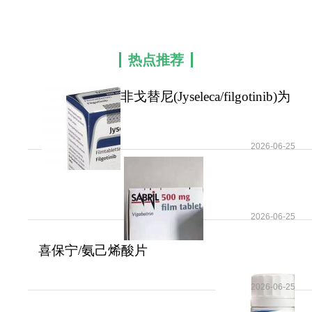
剂，口服每日一次的设计显著提升患者依从性，简
化长期治疗管理。
热点推荐
非戈替尼
核心适应症为中重度活动性类风湿性
关节炎（RA）成人患者，尤其适用于对传统改善病
非戈替尼(Jyseleca/filgotinib)为
情抗风湿药（DMARDs）反应不足或不耐受的群
类风湿性
体，包括甲氨蝶呤（MTX）剂量≥15 mg/周且疗程≥3
个月无效者。药物可单药或与MTX联用，在控制关
2026-06-25
节疼痛、肿胀等症状同时，通过抑制关节侵蚀进展
（1年抑制率达89%）实现预防结构性损伤的额外获
益，其影像学缓解目标（mTSS评分0.3）显著优于
2026-06-25
传统治疗。关键临床试验显示，传统治疗失败患者
经非戈替尼治疗后ACR20缓解率达76%，验证了其
喜保宁/氨己烯酸片
在难治性RA中的临床价值。如有需要,请咨询康必行
(Vigabatrin/Sabril)在婴
海外医疗医学顾问:4006-130-650或扫码添加下方微
2026-06-25
信,我们将竭诚为您服务!