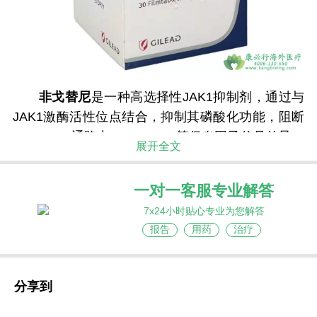
非戈替尼
是一种高选择性JAK1抑制剂，通过与
JAK1激酶活性位点结合，抑制其磷酸化功能，阻断
JAK-STAT通路中IL-6、IFN-γ等促炎因子信号传导，
展开全文
减少滑膜成纤维细胞活化及破骨细胞生成，缓解关
节炎症并延缓骨破坏。与托法替尼等非选择性JAK抑
一对一客服专业解答
制剂相比，其对JAK1的抑制效力比JAK2高30倍以
7x24小时贴心专业为您解答
上，可减少对JAK2介导的造血功能干扰，降低贫血
报告
用药
治疗
等血液系统不良反应风险。非戈替尼针对类风湿关
节炎的标准治疗剂量为200 mg口服，每日一次，可
随餐或空腹服用，特殊情况可调整至100 mg/日。其
分享到
18小时半衰期支持每日单次给药，能维持稳定血药
浓度以持续抑制JAK1活性。相比传统注射类生物制