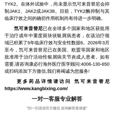
TYK2。在体外试验中，尚未显示氘可来昔替尼会抑
制JAK1、JAK2或JAK38。目前，TYK2酶抑制与其
临床疗效之间的确切作用机制尚有待进一步明确。
氘可来昔替尼
已在全球多个国家和地区获批用
于治疗成年中重度斑块状银屑病患者，在该治疗领
域已积累了5年临床疗效与安全性数据6。2026年3月
至今，氘可来昔替尼已在美国、欧盟等国家和地区
批准用于治疗活动性银屑病关节炎成人患者。如有
需要,请咨询康必行海外医疗医学顾问:4006-130-650
或扫码添加下方微信,我们将竭诚为您服务!
更多药品详情请访问
氘可来昔替尼
https://www.kangbixing.com/
一对一客服专业解答
"扫一扫添加官方微信 咨询解答更便捷"