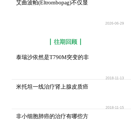
艾曲波帕(Eltrombopag)不仅显
著缓解淋巴瘤
2026-06-29
往期回顾
泰瑞沙依然是T790M突变的非
小细胞肺癌患者治疗首
2018-11-13
米托坦一线治疗肾上腺皮质癌
可提高患者无疾病进展
2018-11-15
非小细胞肺癌的治疗有哪些方
法？