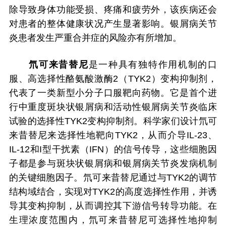
除导致身体功能受损、疼痛和疲劳外，该疾病还会
对患者的整体健康状况产生显著影响。银屑病关节
炎患者发生严重合并症的风险亦有所增加。
氘可来昔替尼
是一种具有独特作用机制的口
服、高选择性酪氨酸激酶2（TYK2）变构抑制剂，
代表了一类新型小分子口服靶向药物。它是首个进
行中重度斑块状银屑病和活动性银屑病关节炎临床
试验的选择性TYK2变构抑制剂。科学家们设计氘可
来昔替尼来选择性地靶向TYK2，从而介导IL-23、
IL-12和I型干扰素（IFN）的信号传导，这些细胞因
子都是参与斑块状银屑病和银屑病关节炎发病机制
的关键细胞因子。氘可来昔替尼通过与TYK2的调节
结构域结合，实现对TYK2的高度选择性作用，并诱
导其变构抑制，从而调控其下游信号转导功能。在
生理浓度范围内，氘可来昔替尼可选择性地抑制