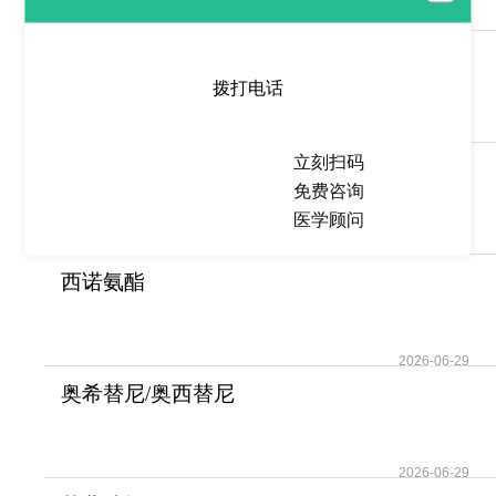
2026-06-29
玛伐凯泰
(Camzyos/Mavacamten)为梗阻
拨打电话
性肥厚
2026-06-29
立刻扫码
乌帕替尼(Upadacitinib)的临床
免费咨询
数据巩固了其
医学顾问
2026-06-29
西诺氨酯
(Ontozry/Cenobamate)在治疗
耐药性
2026-06-29
奥希替尼/奥西替尼
(Osimertinib)精准打击EG
2026-06-29