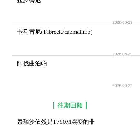
拉罗替尼
(Vitrakvi/Larotrectinib)在TRK
融
2026-06-29
卡马替尼(Tabrecta/capmatinib)
攻克MET外显
2026-06-29
阿伐曲泊帕
(Avatrombopag/Doptelet)为血
小
2026-06-29
往期回顾
泰瑞沙依然是T790M突变的非
小细胞肺癌患者治疗首