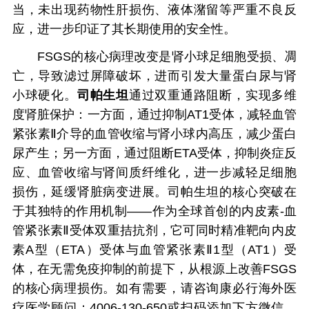
当，未出现药物性肝损伤、液体潴留等严重不良反
应，进一步印证了其长期使用的安全性。
FSGS的核心病理改变是肾小球足细胞受损、凋
亡，导致滤过屏障破坏，进而引发大量蛋白尿与肾
小球硬化。
司帕生坦
通过双重通路阻断，实现多维
度肾脏保护：一方面，通过抑制AT1受体，减轻血管
紧张素Ⅱ介导的血管收缩与肾小球内高压，减少蛋白
尿产生；另一方面，通过阻断ETA受体，抑制炎症反
应、血管收缩与肾间质纤维化，进一步减轻足细胞
损伤，延缓肾脏病变进展。司帕生坦的核心突破在
于其独特的作用机制——作为全球首创的内皮素-血
管紧张素Ⅱ受体双重拮抗剂，它可同时精准靶向内皮
素A型（ETA）受体与血管紧张素Ⅱ1型（AT1）受
体，在无需免疫抑制的前提下，从根源上改善FSGS
的核心病理损伤。如有需要，请咨询康必行海外医
疗医学顾问：4006-130-650或扫码添加下方微信，