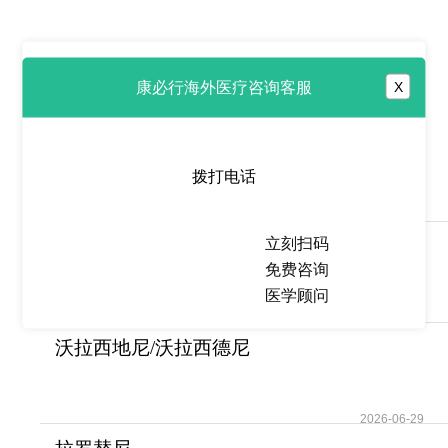
康必行海外医疗咨询客服
X
热点推荐
斯帕森坦/司帕生坦
(Sparsentan)是一种口服
拨打电话
2026-06-29
立刻扫码
拉泽替尼/兰泽替尼(Leclaza)为
免费咨询
EGFR突变的非
医学顾问
2026-06-29
沃拉西地尼/沃拉西德尼
(Voranigo/Vorasiden
2026-06-29