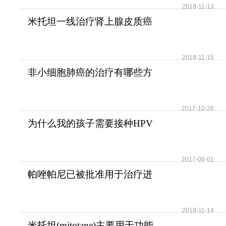
2018-11-13
米托坦一线治疗肾上腺皮质癌
可提高患者无疾病进展
2018-11-15
非小细胞肺癌的治疗有哪些方
法？
2017-10-26
为什么我的孩子需要接种HPV
疫苗？儿童需要HPV疫苗
2017-06-01
帕唑帕尼已被批准用于治疗进
展期软组织肉瘤
2018-11-14
米托坦(mitotane)主要用于功能