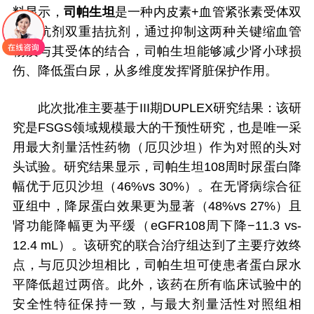
料显示，
司帕生坦
是一种内皮素+血管紧张素受体双
重拮抗剂双重拮抗剂，通过抑制这两种关键缩血管
物质与其受体的结合，司帕生坦能够减少肾小球损
伤、降低蛋白尿，从多维度发挥肾脏保护作用。
此次批准主要基于III期DUPLEX研究结果：该研
究是FSGS领域规模最大的干预性研究，也是唯一采
用最大剂量活性药物（厄贝沙坦）作为对照的头对
头试验。研究结果显示，司帕生坦108周时尿蛋白降
幅优于厄贝沙坦（46%vs 30%）。在无肾病综合征
亚组中，降尿蛋白效果更为显著（48%vs 27%）且
肾功能降幅更为平缓（eGFR108周下降−11.3 vs-
12.4 mL）。该研究的联合治疗组达到了主要疗效终
点，与厄贝沙坦相比，司帕生坦可使患者蛋白尿水
平降低超过两倍。此外，该药在所有临床试验中的
安全性特征保持一致，与最大剂量活性对照组相