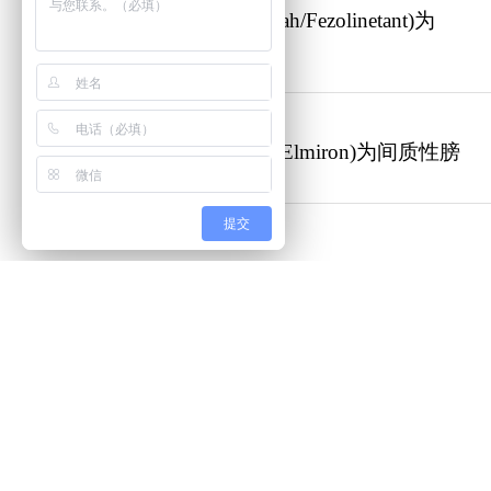
非唑奈坦/非唑林坦(Veozah/Fezolinetant)为
爱泌罗/戊聚糖多硫酸钠(Elmiron)为间质性膀
提交
达普司他(Duvroq/Daprodustat)开启了肾性贫
格拉吉布(glasdegib/Daurismo)是一款针对AM