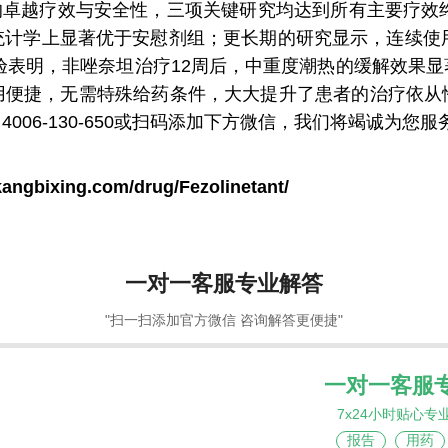
的卓越疗效与安全性，三项关键研究均达到所有主要疗效终点
统计学上显著优于安慰剂组；更长期的研究显示，连续使用
试验表明，非唑奈坦治疗12周后，中重度潮热的缓解效果
用便捷，无需特殊给药条件，大大提升了患者的治疗依从
06-130-650或扫码添加下方微信，我们将竭诚为您服
kangbixing.com/drug/Fezolinetant/
一对一客服专业解答
"扫一扫添加官方微信 咨询解答更便捷"
一对一客服
7x24小时贴心专
报告
用药