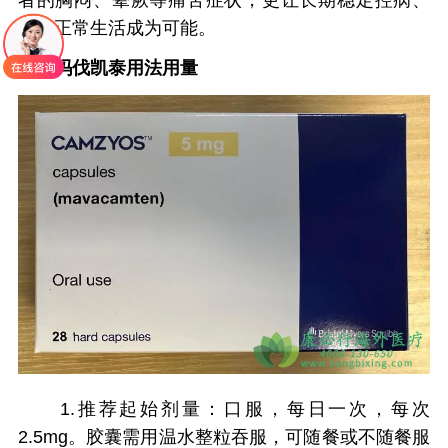
者的胸闷、晕厥等痛苦症状，更让长期稳定控病、
回归正常生活成为可能。
玛伐凯泰
用法用量
1.推荐起始剂量：口服，每日一次，每次
2.5mg。胶囊需用温水整粒吞服，可随餐或不随餐服