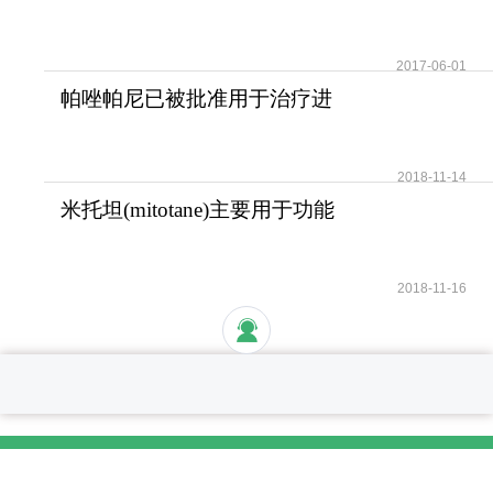
疫苗？儿童需要HPV疫苗
2017-06-01
帕唑帕尼已被批准用于治疗进
展期软组织肉瘤
2018-11-14
米托坦(mitotane)主要用于功能
性和无功能性肾上腺
2018-11-16
关于我们
联系我们
投诉电话
加盟热线