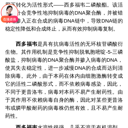
用下转化为活性形式——西多福韦二磷酸酯。该活
性成分会竞争性地抑制病毒的DNA聚合酶，并被错
误地掺入正在合成的病毒DNA链中，导致DNA链的
稳定性降低和合成终止，从而有效抑制病毒复制。
西多福韦
是具有抗病毒活性的无环核苷磷酸衍
生物。其作用机制是竞争性抑制脱氧胞嘧啶-5-三磷
酸盐，抑制病毒的DNA聚合酶并掺入病毒的DNA，
使其失去稳定性，进一步减慢DNA的合成而达到清
除病毒。此外，由于本药在体内由细胞激酶转变成
它的活性二磷酸形式，而不依赖病毒感染，因此，
不同于更昔洛韦，病毒对本药不易产生耐药性。由
于其作用不依赖病毒自身的酶，因此对某些更昔洛
韦或膦甲酸耐药的病毒株仍然有效，且不易产生耐
药性。
西多福韦
水溶性很强，几乎不溶于有机溶剂。