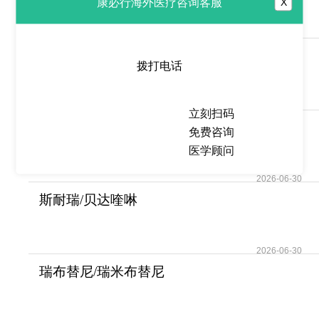
(Cidofovir/Vistide)用于
康必行海外医疗咨询客服
X
2026-06-30
伐度司他/维达司他
拨打电话
(Vafseo/Vadadustat)用于
2026-06-30
立刻扫码
西诺氨酯/苯巴那酯
免费咨询
(Ontozry/cenobamate)为
医学顾问
2026-06-30
斯耐瑞/贝达喹啉
(Sirturo/Bedaquilin)是耐
2026-06-30
瑞布替尼/瑞米布替尼
(Rhapsido/remibrutini