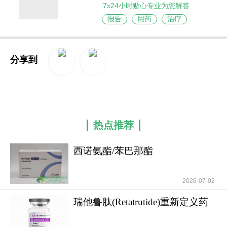
7x24小时贴心专业为您解答
报告
用药
治疗
分享到
QQ空间
新浪微博
热点推荐
西诺氨酯/苯巴那酯
(Xcopri/Ontozry)的适应
2026-07-02
瑞他鲁肽(Retatrutide)重新定义药
物干预肥