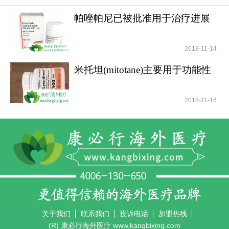
帕唑帕尼已被批准用于治疗进展
期软组织肉瘤
2018-11-14
米托坦(mitotane)主要用于功能性
和无功能性肾上腺
2018-11-16
关于我们
联系我们
投诉电话
加盟热线
(R) 康必行海外医疗 www.kangbixing.com