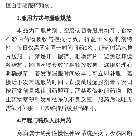
擅自更改服药频次。
3.服用方式与漏服规范
本品为口服片剂，空腹或随餐服用均可，食物
不影响药物吸收与控痫疗效。得益于长效制剂特
性，每日仅需固定同一时间服药1次，服药时温水整
片送服，严禁掰开、碾碎、咀嚼药片，避免破坏缓
释结构，影响药物长效平稳释放效果。漏服处理有
明确规范：若发现漏服时间较早，可立即补服；若
接近下次常规服药时间，直接跳过漏服剂量，次日
按正常剂量规律服药即可，严禁双倍补服药物，防
止药物蓄积引发神经系统不良反应。服药后呕吐无
需额外补服，正常维持后续服药即可。
4.疗程与特殊人群用药
癫痫属于终身性慢性神经系统疾病，极易因断