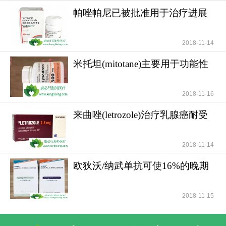
性抗感染治疗，直至造血功能开始恢复。此外，马
帕唑帕尼已被批准用于治疗进展
法兰还可能引发严重的恶心呕吐和腹泻等胃肠道毒
期软组织肉瘤
性，以及肝静脉闭塞病等肝损伤，医生通常会在给
药前后使用高效止吐药物和肝保护剂进行预防性干
2018-11-14
预。对于肾功能不全的患者，由于马法兰的排泄受
米托坦(mitotane)主要用于功能性
阻会导致毒性累积，医生必须根据肌酐清除率严格
和无功能性肾上腺
下调剂量，通常对于肌酐清除率低于每分钟十毫升
2018-11-16
的终末期肾病患者，姑息治疗剂量需减半使用，以
避免发生致命的骨髓衰竭。
来曲唑(letrozole)治疗乳腺癌耐受
性好安全性高
对于正在接受马法兰治疗的患者及其家属而
2018-11-14
言，建立无菌防护意识和配合支持治疗是度过危险
期的关键。在高剂量预处理期间，患者及家属需严
欧狄沃/纳武单抗可使16%的晚期
格遵守层流病房的消毒隔离制度，佩戴口罩，并注
肺癌患者活过5年
意饮食的清洁卫生，避免食用生冷食物以预防肠道
2018-11-15
感染。由于严重的黏膜炎可能导致口腔和消化道溃
疡，患者应保持口腔清洁，使用软毛牙刷，并选择