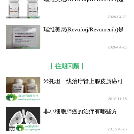
胞毒性药物，它能indiscriminately地攻击所有快速分
儿童与成人
裂的细胞，这种特性使其在杀伤骨髓瘤细胞的同
2026-04-21
时，也会对骨髓、胃肠道黏膜等正常组织造成损
瑞维美尼(Revuforj/Revumenib)是
伤。然而，正是这种强大的杀伤力，使得高剂量马
急性白血病
法兰成为造血干细胞移植前清髓治疗的金标准，它
能够为后续干细胞的归巢和增殖腾出至关重要的骨
2026-04-21
髓微环境，体现了其在血液科特殊治疗场景下的不
可替代性。
往期回顾
在临床安全管理方面，
马法兰
的使用面临着极
米托坦一线治疗肾上腺皮质癌可
为严峻的骨髓抑制挑战，需要医疗团队进行严密的
提高患者无疾病进展
全程监护。由于该药物对骨髓造血功能具有深度抑
2018-11-15
制作用，患者在接受治疗后通常会出现重度中性粒
细胞减少、血小板减少和贫血，这使得感染和出血
非小细胞肺癌的治疗有哪些方
的风险急剧升高，因此在进行高剂量预处理时，患
法？
者必须入住无菌层流病房，并接受输血支持和预防
2017-10-26