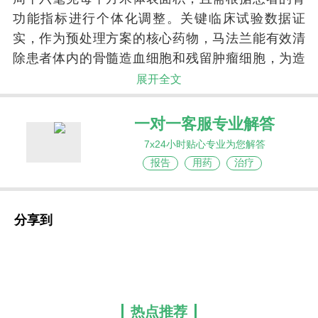
功能指标进行个体化调整。关键临床试验数据证
实，作为预处理方案的核心药物，马法兰能有效清
除患者体内的骨髓造血细胞和残留肿瘤细胞，为造
血干细胞的成功植入创造必要的空间和条件，而在
展开全文
姑息治疗场景中，它也能显著缩小肿瘤负荷并缓解
骨痛等症状，是血液肿瘤化疗殿堂中不可或缺的基
一对一客服专业解答
石药物。
7x24小时贴心专业为您解答
报告
用药
治疗
分享到
热点推荐