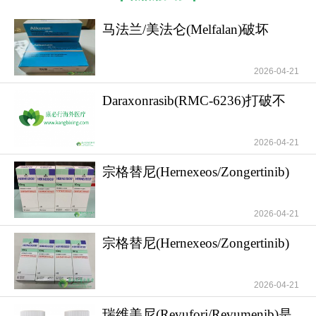
马法兰/美法仑(Melfalan)破坏
DNA交联以清除
2026-04-21
Daraxonrasib(RMC-6236)打破不
可成药魔咒并
2026-04-21
从分子机制层面分析，
马法兰
的杀伤力源于其
简单而直接的化学攻击模式。作为一种双功能烷化
宗格替尼(Hernexeos/Zongertinib)
帮助非小
剂，马法兰分子两端的氯乙基基团就像两只强有力
的手，能够同时抓住DNA双链上鸟嘌呤的第七位氮
2026-04-21
原子，形成稳定的交联桥。这种交联使得DNA双链
宗格替尼(Hernexeos/Zongertinib)
无法解旋，就像被焊死的拉链一样，彻底阻断了
帮助肺癌
DNA聚合酶的前进道路，迫使正在进行复制的癌细
2026-04-21
胞停滞在细胞周期并启动凋亡程序。与靶向治疗药
物精准打击特定突变不同，马法兰属于非特异性细
瑞维美尼(Revuforj/Revumenib)是