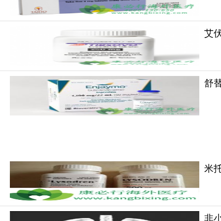
环浆细胞、高危细胞遗传学异常、以及来那度胺难
索。对于首次复发的MM患者，将药物应用的治疗
指导意义。新药首次获批的适应症往往从末线治
艾伏尼
获益，目前已获得多项临床研究的证实。CSC
CSCO指南纳入了最新的临床研究结果，对医
和安全性，我们也在积极探索该药在早线治疗的
舒替
为临床医生的超适应症用药提供了循证依据，从
塞利尼索
作为选择性核输出蛋白抑制剂，与
药依从性，CSCO指南的推荐亦是对以塞利尼
特作用机制及良好疗效能够造福更多MM患者。如有
米
更多药品详情请访问
塞利尼索
https://www.
非