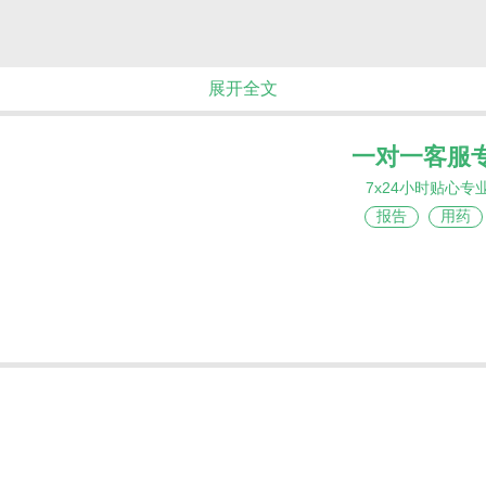
展开全文
一对一客服
7x24小时贴心专
报告
用药
过抑制核输出蛋白1（XPO1）活性，促进多种多发性骨
激活糖皮质激素受体通路恢复激素敏感性，从而诱导肿瘤
果。目前塞利尼索在中国获批用于复发/难治性多发性骨髓
MM所展示出的显著临床疗效。