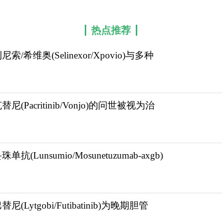
热点推荐
尼索/希维奥(Selinexor/Xpovio)与多种
替尼(Pacritinib/Vonjo)的问世被视为治
单抗(Lunsumio/Mosunetuzumab-axgb)
尼(Lytgobi/Futibatinib)为晚期胆管
可观，现在创新药越来越多，需要更多地应用于临床，以