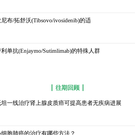
治、肾功能不全和老年/虚弱等不同亚型的R/R MM
线数提前或将带来更多的临床获益。CSCO指南纳入了
疗开始，但鉴于塞利尼索良好的疗效和安全性，我们也在
布/拓舒沃(Tibsovo/ivosidenib)的适
O指南在参考最新研究进展的基础上，为临床医生的超适
生的临床诊疗具有一定的指导意义。新药首次获批的适应症
临床应用，使更多患者获益，目前已获得多项临床研究的证
利单抗(Enjaymo/Sutimlimab)的特殊人群
而更好地造福患者。
多种化疗、蛋白酶体抑制剂、单克隆抗体等药物作用机制
索为基石的联合方案良好疗效及安全性的认可。生命至上，
往期回顾
需要，请咨询康必行海外医疗医学顾问：4006-130-6
托坦一线治疗肾上腺皮质癌可提高患者无疾病进展
kangbixing.com/drug/Selinexor/
小细胞肺癌的治疗有哪些方法？