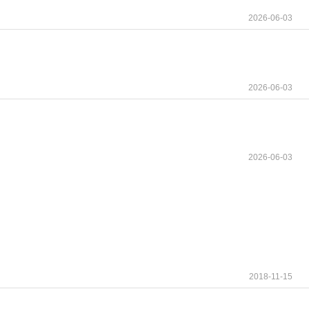
患者，塞利尼索治疗的效果和安全性都值得进一步探
2026-06-03
最新的临床研究结果，对医生的临床诊疗具有一定的
积极探索该药在早线治疗的临床应用，使更多患者
应症用药提供了循证依据，从而更好地造福患者。
往往从末线治疗开始，但鉴于塞利尼索良好的疗效
2026-06-03
实。CSCO指南在参考最新研究进展的基础上，
2026-06-03
不重叠且具有协同性，口服用药有利于提升患者用
我们期待着以塞利尼索为基础的联合方案凭借其独
50或扫码添加下方微信，我们将竭诚为您服务！
2018-11-15