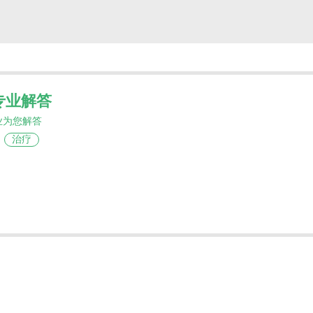
专业解答
业为您解答
治疗
髓瘤（MM）相关抑癌蛋白（TSPs）留在核内并且
细胞凋亡。基于其全新独特的作用机制，塞利尼索
瘤的治疗。前期的STORM研究1和BOSTON研