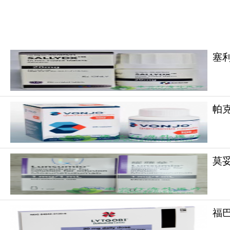
塞利
帕克
莫妥珠
福巴替
塞利尼索
作为全新作用机制的药物上市速度