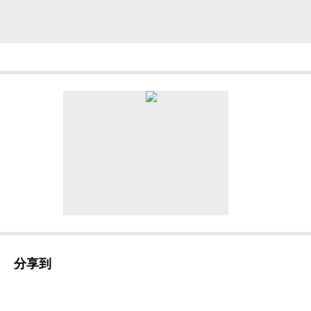
塞利尼索
是一种核输出蛋白抑制剂，它可以通
再激活；还可以降低细胞浆内致癌蛋白水平，并
对多发性骨髓瘤以及淋巴瘤、实体肿瘤等都有治疗效
分享到
究2都验证了塞利尼索与多种药物联用治疗R/R 