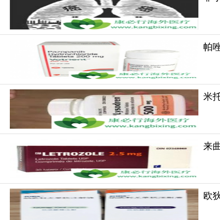
帕
米托
来曲
欧