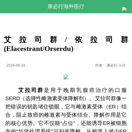
康必行海外医疗
艾拉司群/依拉司群
(Elacestrant/Orserdu)
2026-06-18
作者：
康必行-小月
艾拉司群
是用于晚期乳腺癌治疗的口服
SERD（选择性雌激素受体降解剂）。艾拉司群像一
把错误的钥匙堵住锁眼，它与雌激素受体（ER）结
合，阻止致癌的雌激素与受体结合。降解作用是它
的核心优势。它不仅能“占位”，还能诱导ER被细胞
内的“垃圾处理系统”识别并降解，从根源上减少ER