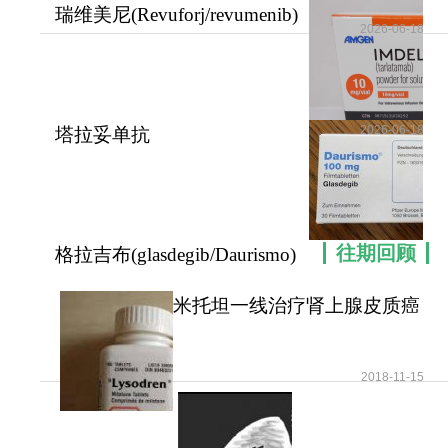
瑞维美尼(Revuforj/revumenib)
2026-06-18
作为menin蛋
2026-06-18
塔拉妥单抗
(Imdelltra/Tarlatamab)有潜力彻
往期回顾
格拉吉布(glasdegib/Daurismo)
在那些存在FL
米托坦一线治疗肾上腺皮质癌
可提高患者无疾病进展
2018-11-15