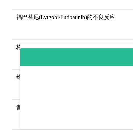
福巴替尼(Lytgobi/Futibatinib)的不良反应
格拉吉布(glasdegib/Daurismo)用于治疗急性
维莫德吉(Vismodegib/Erivedge)可以提高基
普拉替尼/普雷西替尼(Gavreto/Pralsetinib)