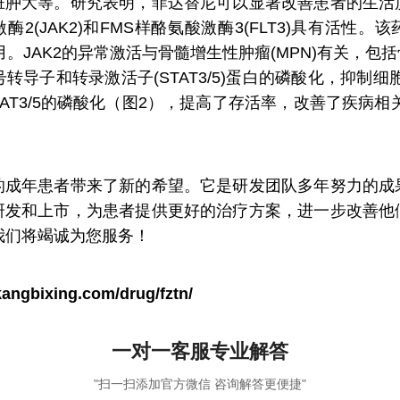
脏肿大等。研究表明，菲达替尼可以显著改善患者的生活
2(JAK2)和FMS样酪氨酸激酶3(FLT3)具有活性。
制作用。JAK2的异常激活与骨髓增生性肿瘤(MPN)有关
降低信号转导子和转录激活子(STAT3/5)蛋白的磷酸化，抑
断了STAT3/5的磷酸化（图2），提高了存活率，改善了疾
年患者带来了新的希望。它是研发团队多年努力的成
研发和上市，为患者提供更好的治疗方案，进一步改善他
信，我们将竭诚为您服务！
kangbixing.com/drug/fztn/
一对一客服专业解答
"扫一扫添加官方微信 咨询解答更便捷"