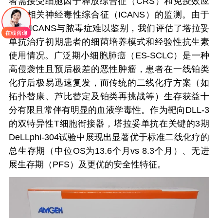
者需接受细胞因子释放综合征（CRS）和免疫效应
细胞相关神经毒性综合征（ICANS）的监测。由于
CRS/ICANS与脓毒症难以鉴别，我们评估了塔拉妥
单抗治疗初期患者的细菌培养模式和经验性抗生素
使用情况。广泛期小细胞肺癌（ES-SCLC）是一种
高侵袭性且预后极差的恶性肿瘤，患者在一线铂类
化疗后极易迅速复发，而传统的二线化疗方案（如
拓扑替康、芦比替定及铂类再挑战等）生存获益十
分有限且常伴有明显的血液学毒性。作为靶向DLL-3
的双特异性T细胞衔接器，塔拉妥单抗在关键的3期
DeLLphi-304试验中展现出显著优于标准二线化疗的
总生存期（中位OS为13.6个月vs 8.3个月）、无进
展生存期（PFS）及更优的安全性特征。