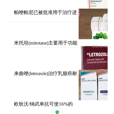
帕唑帕尼已被批准用于治疗进
展期软组织肉瘤
2018-11-16
米托坦(mitotane)主要用于功能
2018-11-14
性和无功能性肾上腺
2018-11-15
来曲唑(letrozole)治疗乳腺癌耐
受性好安全性高
欧狄沃/纳武单抗可使16%的
晚期肺癌患者活过5年