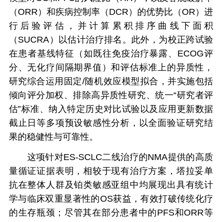
（ORR）和疾病控制率（DCR）的优势比（OR）进
行后验评估，并计算累积排序曲线下面积
（SUCRA）以估计治疗排名。此外，为校正跨试验
在患者基线特征（如既往免疫治疗暴露、ECOG评
分、无化疗间隔期界值）和评估标准上的异质性，
研究综合运用固定/随机效应模型拟合，并实施包括
倾向评分加权、排除高异质性研究、统一“研究者评
估”标准、纳入特定历史对比试验以及应用更新数据
截止日等多项预设敏感性分析，以全面验证研究结
果的稳健性与可靠性。
这项针对ES-SCLC二线治疗的NMA提供的高质
量循证证据表明，相较于现有治疗方案，塔拉妥单
抗在整体人群及铂类敏感亚组中均展现出具有统计
学与临床双重显著性的OS获益，有效打破传统化疗
的生存瓶颈；尽管其在部分患者中的PFS和ORR等