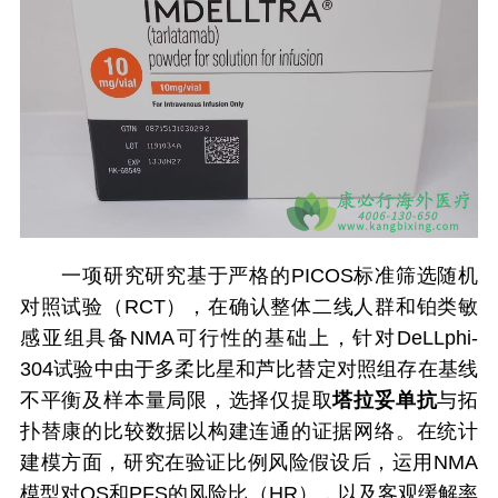
一项研究研究基于严格的PICOS标准筛选随机
对照试验（RCT），在确认整体二线人群和铂类敏
感亚组具备NMA可行性的基础上，针对DeLLphi-
304试验中由于多柔比星和芦比替定对照组存在基线
不平衡及样本量局限，选择仅提取
塔拉妥单抗
与拓
扑替康的比较数据以构建连通的证据网络。在统计
建模方面，研究在验证比例风险假设后，运用NMA
模型对OS和PFS的风险比（HR），以及客观缓解率