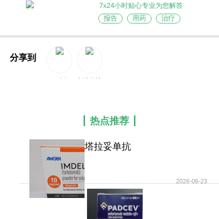
7x24小时贴心专业为您解答
报告
用药
治疗
分享到
QQ空间
新浪微博
热点推荐
塔拉妥单抗
(Imdelltra/Tarlatamab/AMG757)
2026-06-23