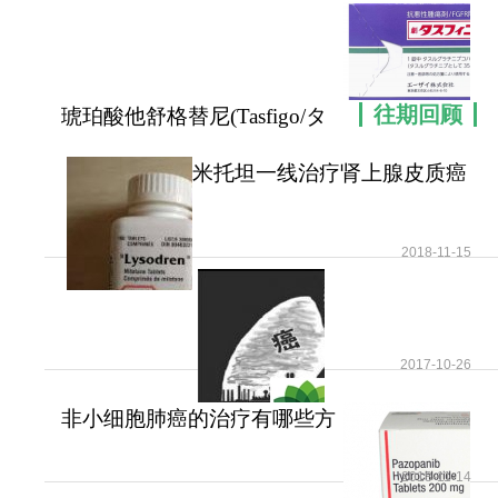
善既往HSP9
往期回顾
琥珀酸他舒格替尼(Tasfigo/タ
スフィゴ)是胆
米托坦一线治疗肾上腺皮质癌
可提高患者无疾病进展
2018-11-15
2017-10-26
非小细胞肺癌的治疗有哪些方
法？
2018-11-14