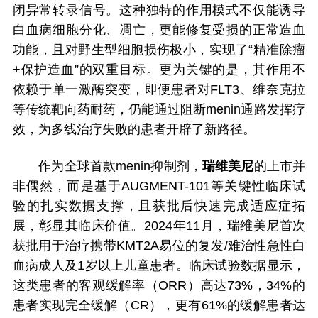
闭异常转录信号。这种独特的作用模式不仅能诱导
白血病细胞分化、凋亡，更能修复受损的正常造血
功能，且对野生型细胞损伤极小，实现了“精准除瘤
+保护造血”的双重目标。更为关键的是，其作用不
依赖于单一激酶突变，即便患者对FLT3、维奈克拉
等传统靶向药耐药，仍能通过阻断menin通路发挥疗
效，为多线治疗失败的患者开辟了新路径。
作为全球首款menin抑制剂，
瑞维美尼
的上市并
非偶然，而是基于AUGMENT-101等关键性临床试
验的扎实数据支撑，且获批后快速完成适应症拓
展，彰显其临床价值。2024年11月，瑞维美尼首次
获批用于治疗携带KMT2A易位的复发/难治性急性白
血病成人及1岁以上儿童患者。临床试验数据显示，
这类患者的客观缓解率（ORR）高达73%，34%的
患者实现完全缓解（CR），更有61%的缓解患者达