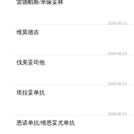
雷德帕斯/米哚妥林
(Rydapt/midostaurin)用
2026-06-23
维莫德吉
(Vismodegib/Erivedge)在治疗
基底
2026-06-23
伐美妥司他
(Ezharmia/Valemetostat)为血液
2026-06-23
塔拉妥单抗
(Imdelltra/Tarlatamab/AMG757)
2026-06-23
恩诺单抗/维恩妥尤单抗
(Padcev/Enfortumab)