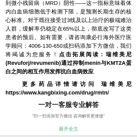
到微小残留病（MRD）阴性——这一指标意味着体
内白血病细胞低于检测下限，是预测长期生存的核
心标准。对于既往接受过3线及以上治疗的极端难治
人群，缓解率仍稳定在65%以上，彻底改写了这类
患者的预后。如有需要，请咨询康必行海外医疗医
学顾问：4006-130-650或扫码添加下方微信，我们
将竭诚为您服务！
点击拓展阅读：
瑞维美尼
(Revuforj/revumenib)通过抑制menin与KMT2A蛋
白之间的相互作用发挥抗白血病效应
更多药品详情请访问
瑞维美尼
https://www.kangbixing.com/drug/rmtn/
一对一客服专业解答
"扫一扫添加官方微信 咨询解答更便捷"
展开全文