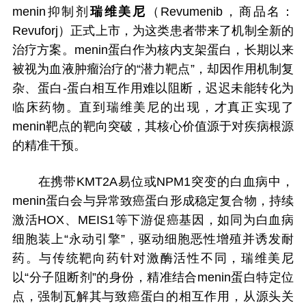
menin抑制剂
瑞维美尼
（Revumenib，商品名：
Revuforj）正式上市，为这类患者带来了机制全新的
治疗方案。menin蛋白作为核内支架蛋白，长期以来
被视为血液肿瘤治疗的“潜力靶点”，却因作用机制复
杂、蛋白-蛋白相互作用难以阻断，迟迟未能转化为
临床药物。直到瑞维美尼的出现，才真正实现了
menin靶点的靶向突破，其核心价值源于对疾病根源
的精准干预。
在携带KMT2A易位或NPM1突变的白血病中，
menin蛋白会与异常致癌蛋白形成稳定复合物，持续
激活HOX、MEIS1等下游促癌基因，如同为白血病
细胞装上“永动引擎”，驱动细胞恶性增殖并诱发耐
药。与传统靶向药针对激酶活性不同，瑞维美尼
以“分子阻断剂”的身份，精准结合menin蛋白特定位
点，强制瓦解其与致癌蛋白的相互作用，从源头关