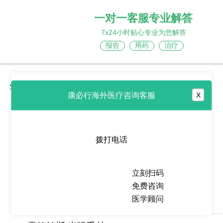
一对一客服专业解答
7x24小时贴心专业为您解答
报告
用药
治疗
分享到
康必行海外医疗咨询客服
X
拨打电话
热点推荐
立刻扫码
瑞维美尼(Revuforj/revumenib)
免费咨询
通过阻断meni
医学顾问
2026-06-23