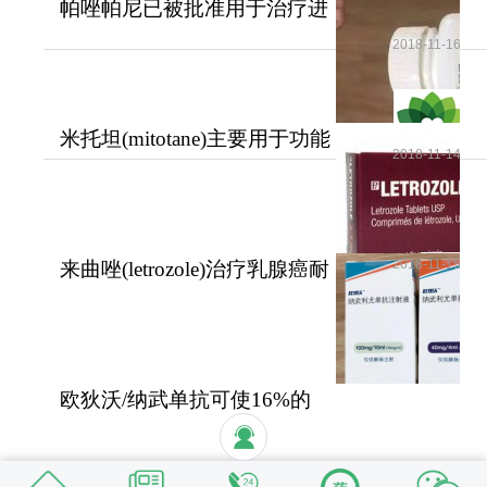
帕唑帕尼已被批准用于治疗进
展期软组织肉瘤
2018-11-16
米托坦(mitotane)主要用于功能
2018-11-14
性和无功能性肾上腺
2018-11-15
来曲唑(letrozole)治疗乳腺癌耐
受性好安全性高
欧狄沃/纳武单抗可使16%的
晚期肺癌患者活过5年