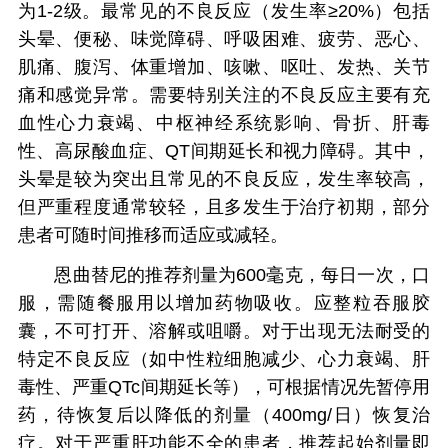
为1-2级。最常见的不良反应（发生率≥20%）包括
头晕、便秘、味觉障碍、呼吸困难、疲劳、恶心、
肌痛、腹泻、体重增加、咳嗽、呕吐、发热、关节
痛和感觉异常。需要特别关注的不良反应主要有充
血性心力衰竭、中枢神经系统影响、骨折、肝毒
性、高尿酸血症、QT间期延长和视力障碍。其中，
头晕是较为突出且常见的不良反应，发生率较高，
但严重程度通常较轻，且多发生于治疗初期，部分
患者可随时间推移而适应或减轻。
恩曲替尼的推荐剂量为600毫克，每日一次，口
服，需随餐服用以增加药物吸收。应整粒吞服胶
囊，不可打开、溶解或咀嚼。对于出现无法耐受的
特定不良反应（如中性粒细胞减少、心力衰竭、肝
毒性、严重QTc间期延长等），可根据情况先暂停用
药，待恢复后以降低的剂量（400mg/日）恢复治
疗。对于严重肝功能不全的患者，推荐起始剂量即