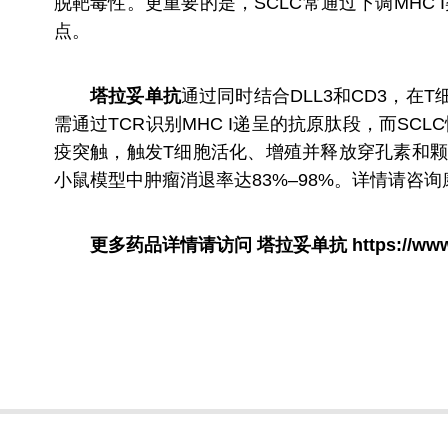
脱靶毒性。更重要的是，SCLC常通过下调MHC
点。
塔拉妥单抗
通过同时结合DLL3和CD3，在
需通过TCR识别MHC I递呈的抗原肽段，而S
疫突触，触发T细胞活化、增殖并释放穿孔素和颗
小鼠模型中肿瘤消退率达83%–98%。详情请咨询
更多药品详情请访问
塔拉妥单抗
https://ww