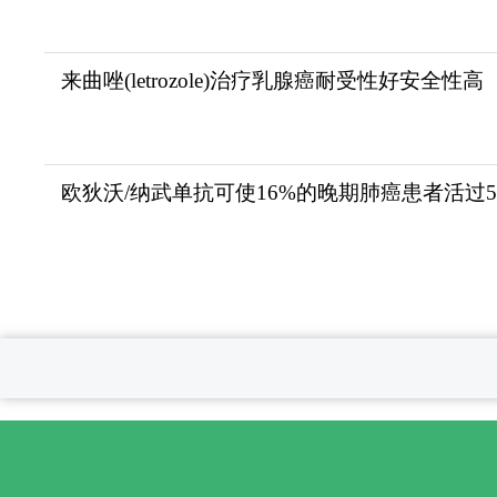
来曲唑(letrozole)治疗乳腺癌耐受性好安全性高
欧狄沃/纳武单抗可使16%的晚期肺癌患者活过