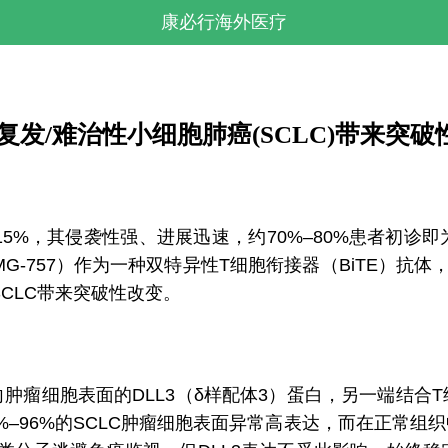
康必行海外医疗
mab)为复发/难治性小细胞肺癌(SCLC)带来突
15%，其侵袭性强、进展迅速，约70%–80%患者初诊
，AMG-757）作为一种双特异性T细胞衔接器（BiTE）抗
CLC带来突破性改变。
肿瘤细胞表面的DLL3（δ样配体3）蛋白，另一端结合
5%–96%的SCLC肿瘤细胞表面异常高表达，而在正常