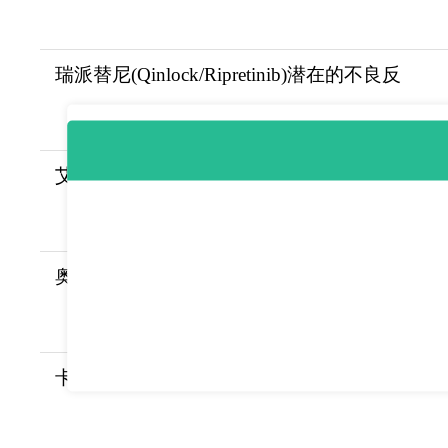
瑞派替尼(Qinlock/Ripretinib)潜在的不良反
艾拉司群(Orserdu/Elacestrant)为既往接受
奥凯乐/瑞普替尼(Augtyro/Repotrectinib)在
卡匹色替片/卡帕塞替尼(Truqap)锁住AKT蛋白