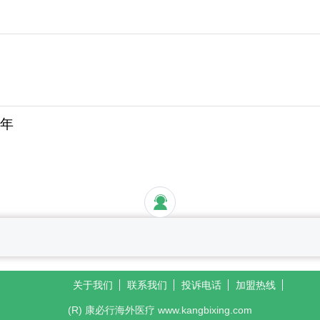
5年
关于我们
联系我们
投诉电话
加盟热线
(R) 康必行海外医疗 www.kangbixing.com