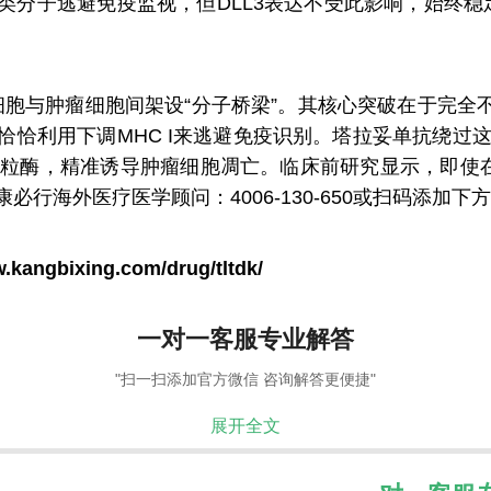
 I类分子逃避免疫监视，但DLL3表达不受此影响，始
T细胞与肿瘤细胞间架设“分子桥梁”。其核心突破在于完全
CLC恰恰利用下调MHC I来逃避免疫识别。塔拉妥单抗绕
粒酶，精准诱导肿瘤细胞凋亡。临床前研究显示，即使在DL
康必行海外医疗医学顾问：4006-130-650或扫码添加
w.kangbixing.com/drug/tltdk/
一对一客服专业解答
"扫一扫添加官方微信 咨询解答更便捷"
展开全文