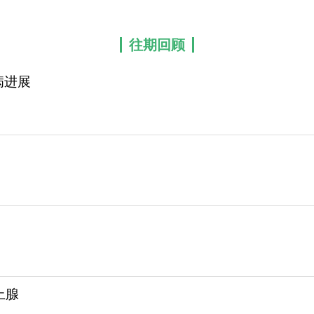
往期回顾
病进展
上腺