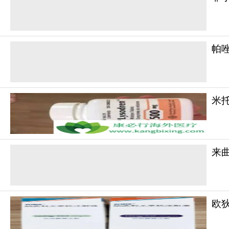
更多药品详情请访问
图卡替尼
https://www.
帕
米托
来曲
欧