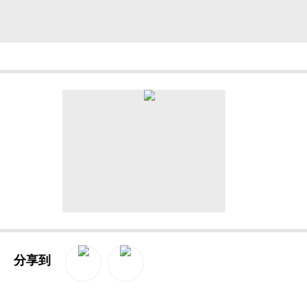
在乳腺癌治疗中，HER2阳性亚型因依赖HE
的口服靶向药物，正是为经过曲妥珠单抗、帕妥珠
脑转移病灶，它也展现出明确的治疗活性，为这部
分享到
接受过曲妥珠单抗、帕妥珠单抗、ado-曲妥珠单抗
脑转移病灶有治疗活性）。
QQ空间
新浪微博