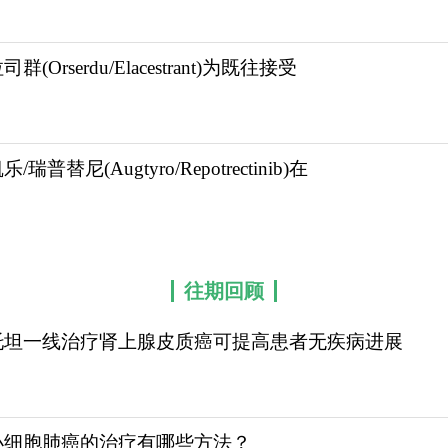
群(Orserdu/Elacestrant)为既往接受
g，每日2次（间隔约12小时）。2.服用方法：口服，可
＜6小时，跳过漏服剂量，按原计划服用下一次剂量，不可
耐受可降至150mg每日2次），具体需遵医嘱。
/瑞普替尼(Augtyro/Repotrectinib)在
发生率≥20%）及处理腹泻：轻度腹泻可清淡饮食、补
/呕吐：少食多餐，避免油腻食物，必要时服用止吐药（如
持手足皮肤湿润，避免摩擦/高温刺激，可外用保湿霜，
往期回顾
肝功能（ALT、AST、胆红素），若出现黄疸、尿色
托坦一线治疗肾上腺皮质癌可提高患者无疾病进展
时补液，纠正电解质，遵医嘱调整用药。过敏反应：若出现
30-650或扫码添加下方微信，我们将竭诚为您服务！
小细胞肺癌的治疗有哪些方法？