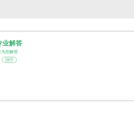
专业解答
业为您解答
治疗
。而
图卡替尼
（Tucatinib）作为一款专门针对HER2
HER2阳性乳腺癌患者设计，尤其对临床中棘手的
期或转移性乳腺癌，且需满足以下条件：患者既往已
卡培他滨使用，包括伴有脑转移的患者（临床试验证实对