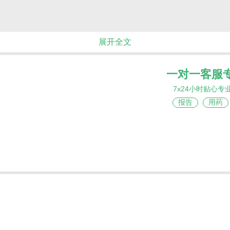
展开全文
一对一客服
7x24小时贴心专
报告
用药
R2蛋白驱动病情进展，对精准靶向治疗的需求尤为关键
单抗、T-DM1等多线治疗后，病情仍进展的晚期或转移性
分患者提供了新的治疗方向。适用于治疗HER2阳性晚
emtansine（T-DM1）治疗；可联合曲妥珠单抗和