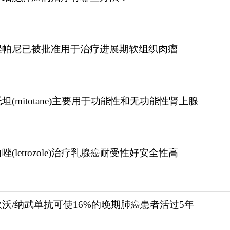
kangbixing.com/drug/tukatini/
唑帕尼已被批准用于治疗进展期软组织肉瘤
坦(mitotane)主要用于功能性和无功能性肾上腺
唑(letrozole)治疗乳腺癌耐受性好安全性高
狄沃/纳武单抗可使16%的晚期肺癌患者活过5年