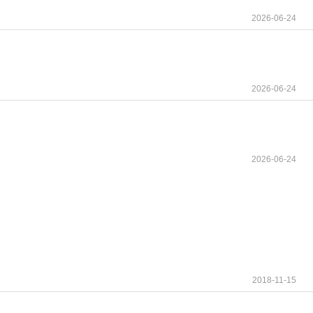
2026-06-24
与食物同服或空腹服用，整片用水吞服，不可咀嚼、压
双倍补服。4.剂量调整：出现不良反应时可能需暂
2026-06-24
充水分；中度及以上需遵医嘱使用止泻药（如洛哌丁
2026-06-24
昂丹司琼）。疲劳：注意休息，避免过度劳累，适
严重时遵医嘱调整剂量。
加深、腹痛等症状，立即就医，可能需停药并接受保
皮疹、瘙痒、呼吸困难等，立即停药并就医。如有
2018-11-15