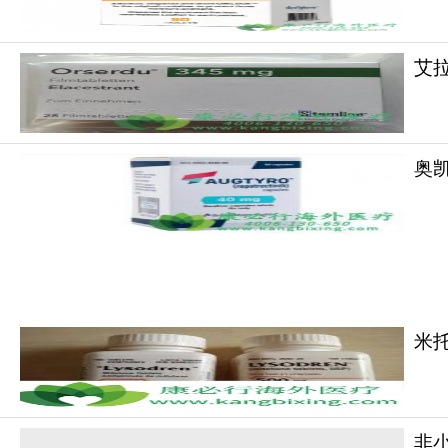
艾拉司
图卡替尼
服药方式1.推荐剂量：每次300m
碎或掰开。3.漏服处理：若距离下一次服药时间
停用药或降低剂量（如降至200mg每日2次，再不
奥凯乐
图卡替尼
副作用处理方式1.常见副作用（
胺），严重时可能需暂停用药或调整剂量。恶心
当轻度活动（如散步）改善精力。手足综合征：保
2.严重副作用（需立即就医）肝毒性：定期监测
米
肝治疗。严重腹泻（伴脱水/电解质紊乱）：及
需要，请咨询康必行海外医疗医学顾问：4006-1
非