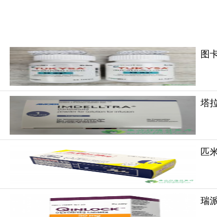
图卡
塔拉妥
匹米
瑞派