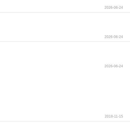
每日一次的患者，应永久停用本品。这表明，阿思尼布
2026-06-24
数（CBC）检查，此后每月一次或有临床指征时检
2026-06-24
尤其对于有胰腺炎病史的患者，应增加监测频率。
测。给药前应矫正低钾血症和低镁血症，与已知存
疗开辟了新路径。其核心用药策略可概括为：空腹服
工具箱”，让这一精准之刃在临床实践中发挥最大价
2026-06-24
务！
2018-11-15