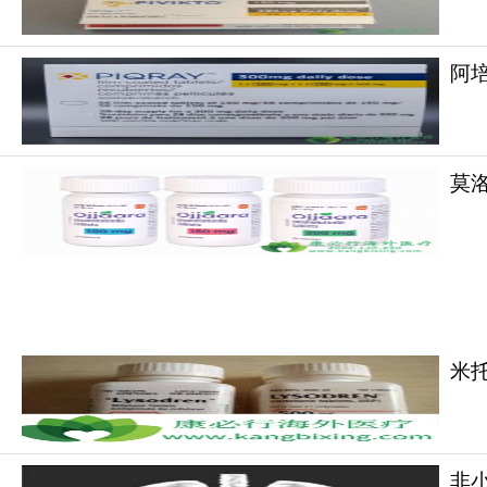
低方案：首次剂量降低：从80mg每日一次降至4
的剂量调整空间非常有限，临床医生务必在密切
阿培利
阿思尼布
可导致血小板减少症、中性粒细胞减
查。骨髓抑制通常可逆，可通过暂停给药进行管
若血清酶升高伴随腹部症状，应立即暂停治疗并
莫洛
在尖端扭转型室性心动过速风险的药品合用时应谨
用是前提，阶梯降量是原则，骨髓/胰腺/心电是
值。如有需要，请咨询康必行海外医疗医学顾问：40
更多药品详情请访问
阿西米尼布
https://ww
米
非