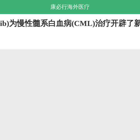
康必行海外医疗
iminib)为慢性髓系白血病(CML)治疗开辟