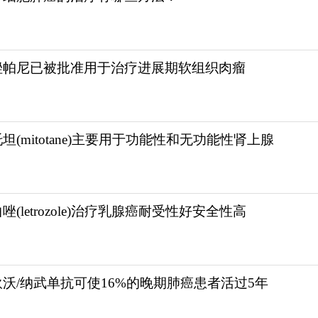
唑帕尼已被批准用于治疗进展期软组织肉瘤
坦(mitotane)主要用于功能性和无功能性肾上腺
唑(letrozole)治疗乳腺癌耐受性好安全性高
狄沃/纳武单抗可使16%的晚期肺癌患者活过5年