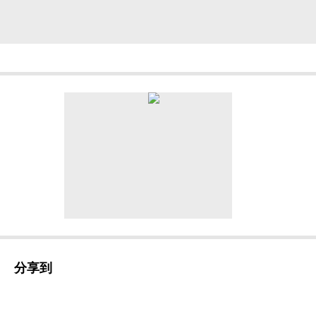
当慢性髓系白血病（CML）的治疗跨入靶向时
而，耐药问题，特别是T315I突变，始终是临
抑制剂，阿思尼布不再“硬碰硬”地与BCR-ABL
分享到
制”。这不仅为TKI耐药患者提供了全新选择，更于