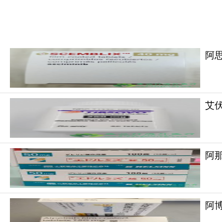
阿思
艾伏尼
阿那
阿思尼布
的药代动力学受食物的影响极为显著
吞服，请勿掰开、压碎或咀嚼片剂。推荐剂量：新诊
阿博
无需补服，按原计划服用下一次药物即可。切勿加