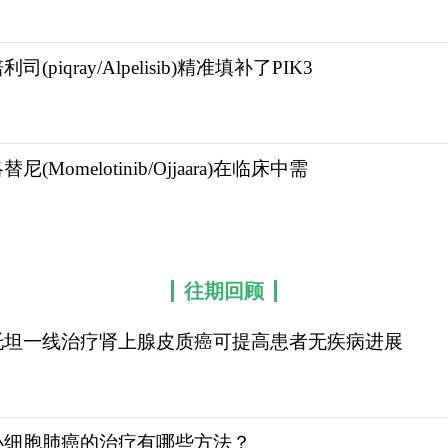
0mg，每日一次。后续剂量降低：对于无法耐受40mg
监测下进行决策，确保患者安全。
司(piqray/Alpelisib)精准填补了PIK3
少症和贫血。治疗前3个月应每2周进行一次全血细胞计
理。治疗期间应每月一次评估血清脂肪酶和淀粉酶水平，
排查胰腺炎。治疗开始前及治疗期间有临床指征时进行监
替尼(Momelotinib/Ojjaara)在临床中需
慎。阿思尼布以其独特的STAMP作用机制，为CML治
重点。临床医生应熟练掌握其独特的药理学特性和管理“
06-130-650或扫码添加下方微信，我们将竭诚为您服
往期回顾
w.kangbixing.com/drug/axmn/
托坦一线治疗肾上腺皮质癌可提高患者无疾病进展
小细胞肺癌的治疗有哪些方法？