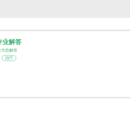
专业解答
业为您解答
治疗
TKI）构建了稳固的一、二、三线治疗防线。然
武器——阿思尼布。作为全球首个获批的STAMP
，使BCR-ABL蛋白锁定在非活性构象，实现“巧抑
。