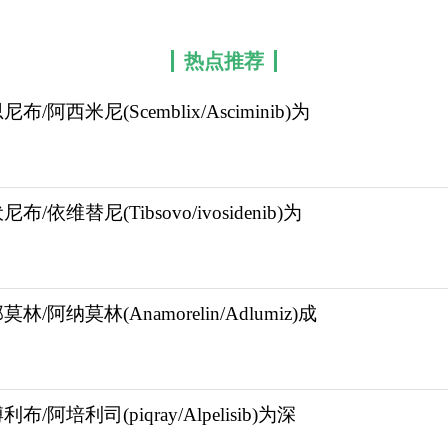
热点推荐
尼布/阿西米尼(Scemblix/Asciminib)为
布/依维替尼(Tibsovo/ivosidenib)为
莫林/阿纳莫林(Anamorelin/Adlumiz)成
。必须严格遵守“空腹服药”原则：每次服用前至少2小
断Ph+CML-CP患者，80mg，每日一次，建议在每
利布/阿培利司(piqray/Alpelisib)为深
倍剂量。阿思尼布的不良反应管理强调“梯度调整”。对