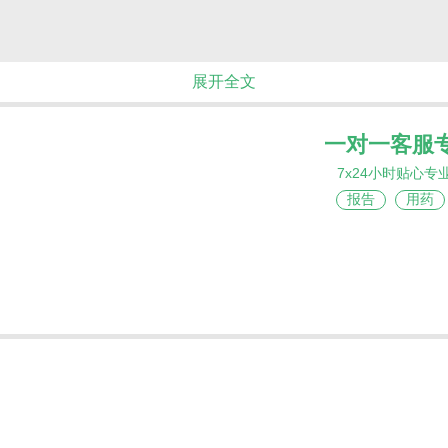
展开全文
一对一客服
7x24小时贴心专
报告
用药
代，伊马替尼、达沙替尼、尼洛替尼等酪氨酸激酶抑制剂（
床面临的严峻挑战。今天，我们聚焦一款突破传统机制的全新
激酶ATP结合位点竞争，而是通过与ABL肉豆蔻酰口袋结合
近期获批用于新诊断的Ph+CML慢性期（CP）成人患者