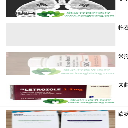
帕
米托
来曲
欧