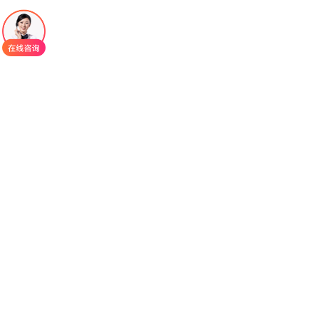
地平可降低2-HG的含量从而诱导白血病细胞分化。
恩西地平
给药方法:100 mg口服每天1次直至疾
病进展或不可接受毒性。1.完全按照您的医生告诉您
的方式服用Idhifa.2.每天同一时间服用一次Idhifa.3.
整片吞下Idhifa药片。不要咀嚼或掰开药片。4.用8盎
司(一杯)的水吞下Idhifa.5.Idhifa可以与食物同时服
用。6.如果您在服用一剂Idhifa后错过了一剂Idhifa或
产生呕吐反应，请在当天尽快服用一剂Idhifa.然后在
第二天计划时间内服用下一剂。不可为了补漏服的
量而同时服用两剂。7.您的医生应该在您开始使用
Idhifa治疗前做一次血液检查，检查您的血球数，并
至少每两周检查一次，至少在治疗的前三个月检查
一次副作用。
恩西地平
副作用和禁忌:1.常见的恩西地平
Idhifa(Enasidenib)副作用有恶心、腹泻、呕吐、胆