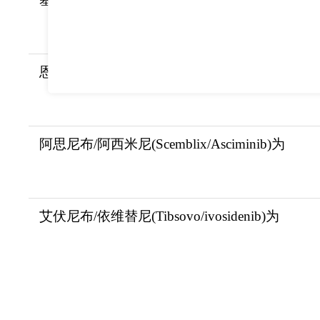
恩西地平(idhifa/Enasidenib/LuciEna)的给
阿思尼布/阿西米尼(Scemblix/Asciminib)为
艾伏尼布/依维替尼(Tibsovo/ivosidenib)为