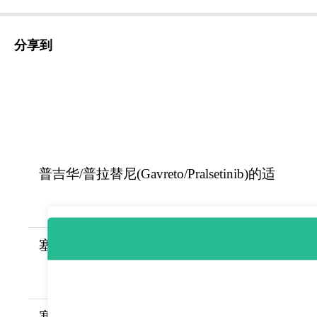
分享到
普吉华/普拉替尼(Gavreto/Pralsetinib)的适
塞尔帕替尼/赛普替尼(Retevmo/selpercatini
塞利尼索/希维奥(Selinex/Selinexor)的作用