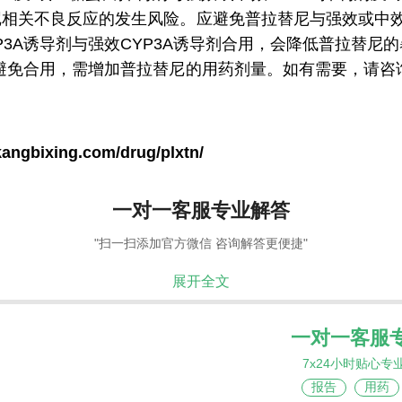
尼相关不良反应的发生风险。应避免普拉替尼与强效或中效C
P3A诱导剂与强效CYP3A诱导剂合用，会降低普拉替尼
免合用，需增加普拉替尼的用药剂量。如有需要，请咨询康必
kangbixing.com/drug/plxtn/
一对一客服专业解答
"扫一扫添加官方微信 咨询解答更便捷"
展开全文
一对一客服
7x24小时贴心专
报告
用药