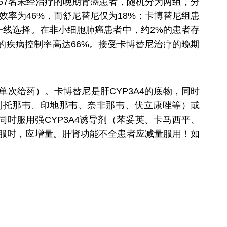
57名未经治疗的晚期肾癌患者，随机分为两组，分
率为46%，而舒尼替尼仅为18%；卡博替尼组患
的一线选择。在非小细胞肺癌患者中，约2%的患者存
的疾病控制率高达66%。接受卡博替尼治疗的晚期
倍单次给药）。卡博替尼是肝CYP3A4的底物，同时
利托那韦、印地那韦、奈非那韦、伏立康唑等）或
时服用强CYP3A4诱导剂（苯妥英、卡马西平、
同服时，应增量。肝肾功能不全患者应减量服用！如