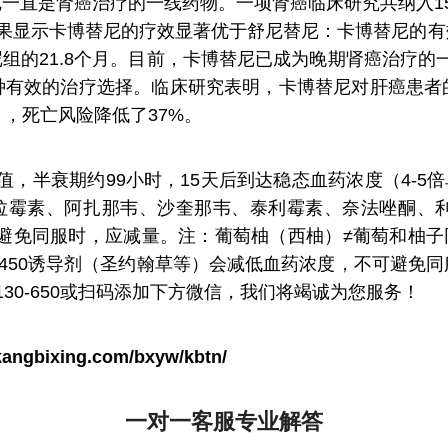
一直是肾癌治疗的一线药物。一项肾癌临床研究共纳入1
果显示卡博替尼的疗效显著优于舒尼替尼：卡博替尼的有效
尼组的21.8个月。目前，卡博替尼已成为晚期肾癌治疗
种有效的治疗选择。临床研究表明，卡博替尼对肝癌患者
，死亡风险降低了37%。
值，半衰期约99小时，15天后到达稳态血药浓度（4-5
、克拉霉素、阿扎那韦、沙奎那韦、泰利霉素、奈法唑酮、
可避免同服时，应减量。注：葡萄柚（西柚）≠葡萄和柚子同
450诱导剂（圣约翰草等）会减低血药浓度，不可避免
130-650或扫码添加下方微信，我们将竭诚为您服务！
kangbixing.com/bxyw/kbtn/
一对一客服专业解答