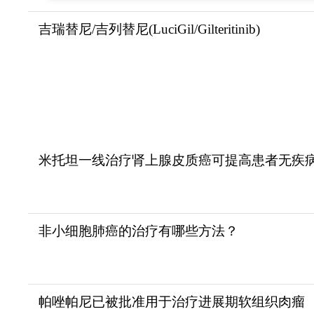
吉瑞替尼/吉列替尼(LuciGil/Gilteritinib)
米托坦一线治疗肾上腺皮质癌可提高患者无疾
非小细胞肺癌的治疗有哪些方法？
帕唑帕尼已被批准用于治疗进展期软组织肉瘤