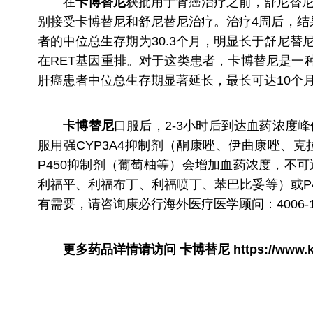
在
卡博替尼
获批用于肾癌治疗之前，舒尼替尼
别接受卡博替尼和舒尼替尼治疗。治疗4周后，结
者的中位总生存期为30.3个月，明显长于舒尼替
在RET基因重排。对于这类患者，卡博替尼是一
肝癌患者中位总生存期显著延长，最长可达10个月
卡博替尼
口服后，2-3小时后到达血药浓度峰
服用强CYP3A4抑制剂（酮康唑、伊曲康唑
P450抑制剂（葡萄柚等）会增加血药浓度，不
利福平、利福布丁、利福喷丁、苯巴比妥等）或P
有需要，请咨询康必行海外医疗医学顾问：4006-
更多药品详情请访问
卡博替尼
https://www.