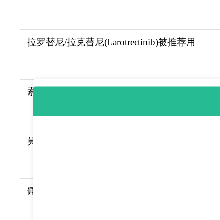
拉罗替尼/拉克替尼(Larotrectinib)被推荐用
索托拉西布/索托雷塞(Sotorasib/AMG510)为
莫博替尼/莫博赛替尼(Exkivity/Mobocertini
佩米替尼/培美替尼(Pemazyre/Pemigatinib)