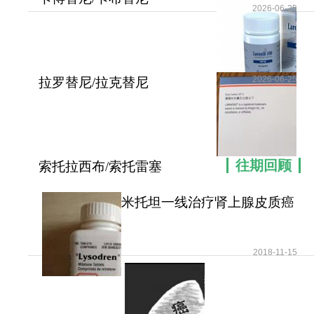
2026-06-25
(Cometriq/Cabozantinib)
2026-06-25
拉罗替尼/拉克替尼
(Larotrectinib)被推荐用
往期回顾
索托拉西布/索托雷塞
(Sotorasib/AMG510)为
米托坦一线治疗肾上腺皮质癌
可提高患者无疾病进展
2018-11-15