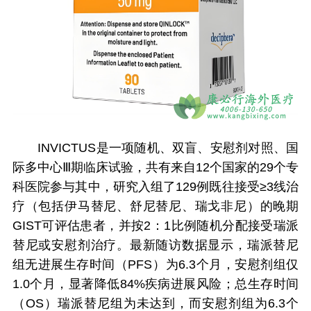
INVICTUS是一项随机、双盲、安慰剂对照、国
际多中心Ⅲ期临床试验，共有来自12个国家的29个专
科医院参与其中，研究入组了129例既往接受≥3线治
疗（包括伊马替尼、舒尼替尼、瑞戈非尼）的晚期
GIST可评估患者，并按2：1比例随机分配接受瑞派
替尼或安慰剂治疗。最新随访数据显示，瑞派替尼
组无进展生存时间（PFS）为6.3个月，安慰剂组仅
1.0个月，显著降低84%疾病进展风险；总生存时间
（OS）瑞派替尼组为未达到，而安慰剂组为6.3个