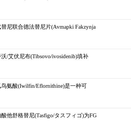
替尼联合德法替尼片(Avmapki Fakzynja
/艾伏尼布(Tibsovo/ivosidenib)填补
氨酸(Iwilfin/Eflornithine)是一种可
酸他舒格替尼(Tasfigo/タスフィゴ)为FG