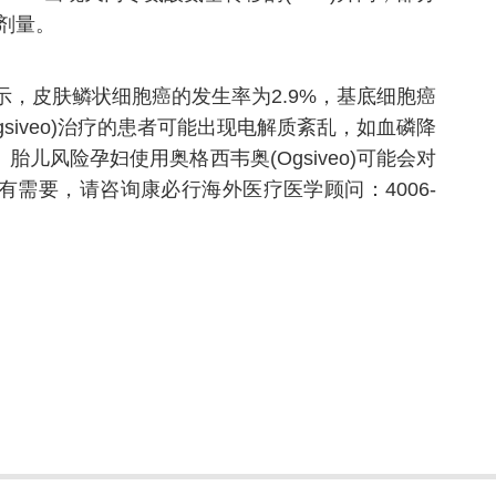
剂量。
显示，皮肤鳞状细胞癌的发生率为2.9%，基底细胞癌
iveo)治疗的患者可能出现电解质紊乱，如血磷降
风险孕妇使用奥格西韦奥(Ogsiveo)可能会对
需要，请咨询康必行海外医疗医学顾问：4006-