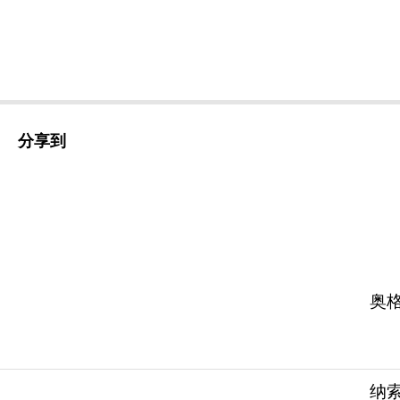
分享到
奥格西
纳索