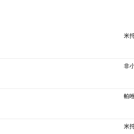
米
非
帕
米托