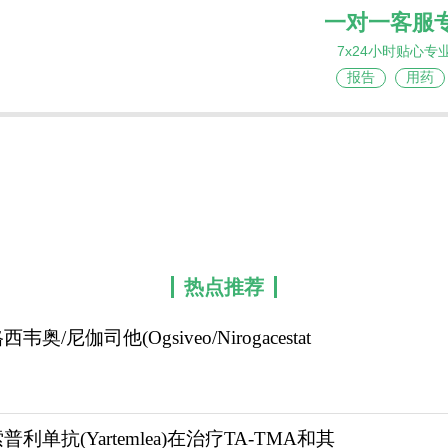
一对一客服
7x24小时贴心专
报告
用药
热点推荐
韦奥/尼伽司他(Ogsiveo/Nirogacestat
普利单抗(Yartemlea)在治疗TA-TMA和其