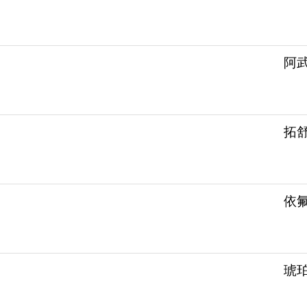
阿武
拓舒沃
依氟鸟
琥珀