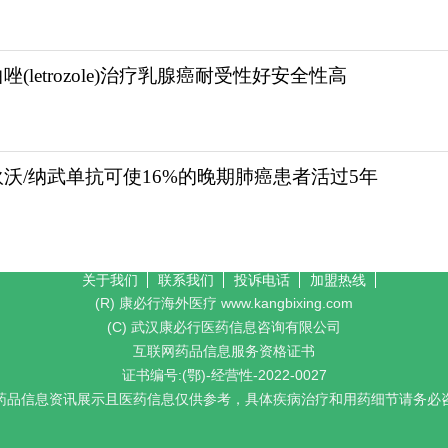
唑(letrozole)治疗乳腺癌耐受性好安全性高
狄沃/纳武单抗可使16%的晚期肺癌患者活过5年
关于我们
联系我们
投诉电话
加盟热线
(R) 康必行海外医疗 www.kangbixing.com
(C) 武汉康必行医药信息咨询有限公司
互联网药品信息服务资格证书
证书编号:(鄂)-经营性-2022-0027
药品信息资讯展示且医药信息仅供参考，具体疾病治疗和用药细节请务必