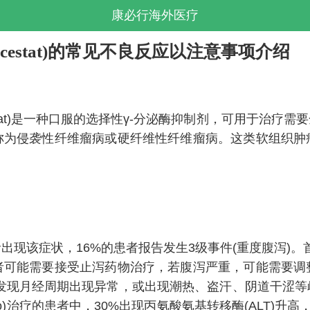
康必行海外医疗
ogacestat)的常见不良反应以注意事项介绍
ogacestat)是一种口服的选择性γ-分泌酶抑制剂，可用
称为侵袭性纤维瘤病或硬纤维性纤维瘤病。这类软组织肿
该症状，16%的患者报告发生3级事件(重度腹泻)。首次
者可能需要接受止泻药物治疗，若腹泻严重，可能需要调
期。若发现月经周期出现异常，或出现潮热、盗汗、阴道干
o)治疗的患者中，30%出现丙氨酸氨基转移酶(ALT)升高