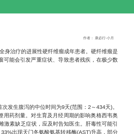
作者：
康必行-小月
于治疗需要全身治疗的进展性硬纤维瘤成年患者。硬纤维瘤是
瘤可能会引发严重症状、导致患者残疾，在极少数
发生腹泻的中位时间为9天(范围：2～434天)。
整用药剂量。对生育及月经周期的影响奥格西韦奥
涩等雌激素缺乏症状，应及时告知医生。肝毒性可能引
，33%出现天门冬氨酸氨基转移酶(AST)升高，部分