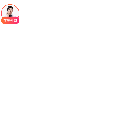
病进展。而二、三线治疗药物舒尼替尼和瑞戈非尼
仅能获得约5.6和4.8个月的中位无进展生存期，并不
能完全控制继发性耐药。
瑞派替尼
（ripretinib）是一种广谱致癌和耐药性
KIT和PDGFRA突变的开关控制激酶抑制剂，已被推
荐作为首选标准四线药物，以及二线治疗替代药
物。临床前和临床研究中发现，瑞派替尼的活性代
谢物DP-5439具有与母体药物相似的药理活性。目
前对于瑞派替尼的药代动力学研究较少，临床试验
中提示瑞派替尼的PK参数在患者间的差异较大，单
次给药后患者的血浆药物浓度峰值和0~24 h血药浓
度-时间曲线下面积在患者间变异系数。此外，瑞派
替尼的暴露量可能受到与中/强细胞色素P450家族成
员3A4抑制剂或诱导剂联用的影响。同时，瑞派替尼
的临床研究提示，瑞派替尼的体内暴露量的增加与