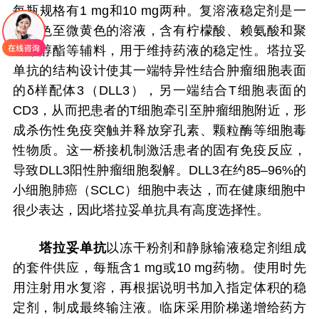
每瓶规格有1 mg和10 mg两种。复溶液稳定剂是一
种无色至微黄色的溶液，含有柠檬酸、赖氨酸和聚
山梨醇酯等辅料，用于维持药液的稳定性。塔拉妥
单抗的结构设计使其一端特异性结合肿瘤细胞表面
的δ样配体3（DLL3），另一端结合T细胞表面的
CD3，从而把患者的T细胞牵引至肿瘤细胞附近，形
成杀伤性免疫突触并释放穿孔素、颗粒酶等细胞毒
性物质。这一桥接机制激活患者的固有免疫反应，
导致DLL3阳性肿瘤细胞裂解。DLL3在约85–96%的
小细胞肺癌（SCLC）细胞中表达，而在健康细胞中
很少表达，因此塔拉妥单抗具有高度选择性。
塔拉妥单抗
以冻干粉剂和静脉输液稳定剂组成
的套件供应，每瓶含1 mg或10 mg药物。使用时先
用注射用水复溶，再根据说明书加入指定体积的稳
定剂，制成最终输注液。临床采用阶梯递增给药方