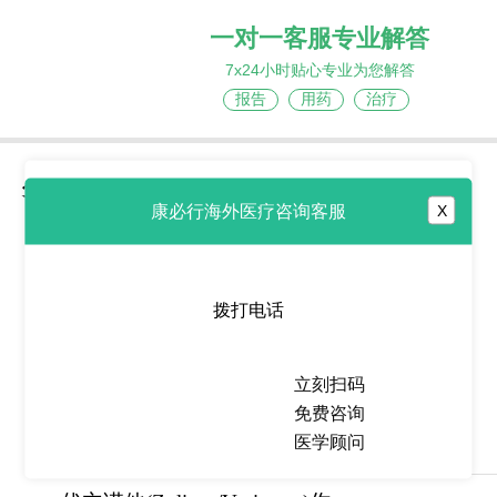
一对一客服专业解答
7x24小时贴心专业为您解答
报告
用药
治疗
分享到
康必行海外医疗咨询客服
X
拨打电话
热点推荐
立刻扫码
塔拉妥单抗
免费咨询
(Imdelltra/Tarlatamab)适用于广
医学顾问
2026-06-26