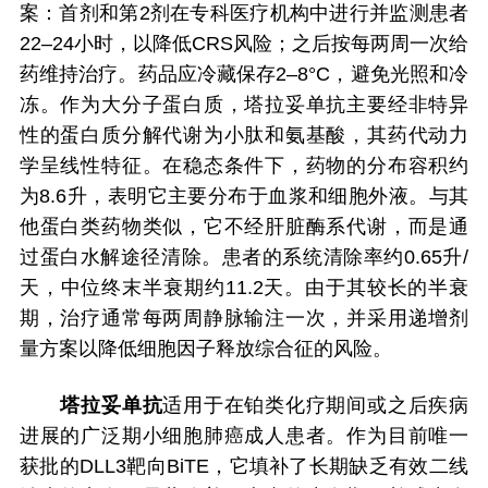
案：首剂和第2剂在专科医疗机构中进行并监测患者
22–24小时，以降低CRS风险；之后按每两周一次给
药维持治疗。药品应冷藏保存2–8°C，避免光照和冷
冻。作为大分子蛋白质，塔拉妥单抗主要经非特异
性的蛋白质分解代谢为小肽和氨基酸，其药代动力
学呈线性特征。在稳态条件下，药物的分布容积约
为8.6升，表明它主要分布于血浆和细胞外液。与其
他蛋白类药物类似，它不经肝脏酶系代谢，而是通
过蛋白水解途径清除。患者的系统清除率约0.65升/
天，中位终末半衰期约11.2天。由于其较长的半衰
期，治疗通常每两周静脉输注一次，并采用递增剂
量方案以降低细胞因子释放综合征的风险。
塔拉妥单抗
适用于在铂类化疗期间或之后疾病
进展的广泛期小细胞肺癌成人患者。作为目前唯一
获批的DLL3靶向BiTE，它填补了长期缺乏有效二线