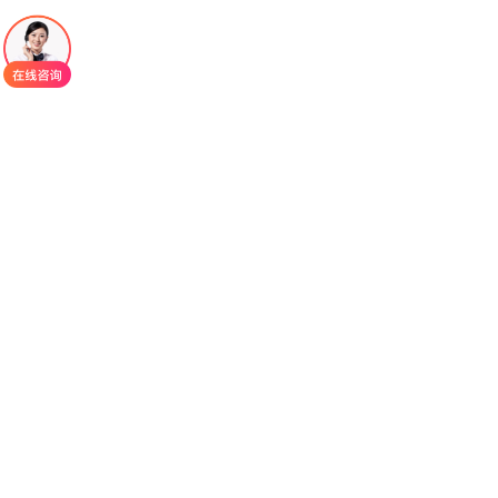
抑制剂存在抑瘤强度不足、耐药率偏高的问题，大
量患者易出现病情反复、多线治疗失败，长期陷入
无高效药物可控的治疗困境，是实体肿瘤精准治疗
领域的重点攻坚方向。
随着肿瘤精准医疗的持续迭代，新一代高活性
PARP靶向药物
他拉唑帕利
的临床普及应用，彻底改
写了BRCA突变实体肿瘤的治疗格局。作为目前抑瘤
活性最强的口服PARP抑制剂之一，他拉唑帕利兼具
强效PARP酶抑制与PARP捕获双重作用机制，靶向
精准、抑瘤强度高、抗耐药能力突出。依托多项全
球多中心三期临床试验充足循证数据支撑，该药被
国内外权威肿瘤诊疗指南列为BRCA突变晚期乳腺
癌、转移性去势抵抗性前列腺癌的一线优选药物，
可显著提升肿瘤缓解率、延长患者生存期，填补了
高侵袭性BRCA突变肿瘤高效精准治疗的空白，在实