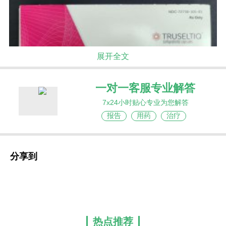
展开全文
一对一客服专业解答
7x24小时贴心专业为您解答
报告
用药
治疗
分享到
于晚期胆管癌患者而言，每一次治疗方案的调
整，都是一次与命运的博弈。而
英菲格拉替尼
的疗
效，早已在严谨的临床研究中得到了充分验证。在
2020年美国临床肿瘤学会（ASCO）会议上，一项
关于英菲格拉替尼的二期多中心单组临床试验结果
热点推荐