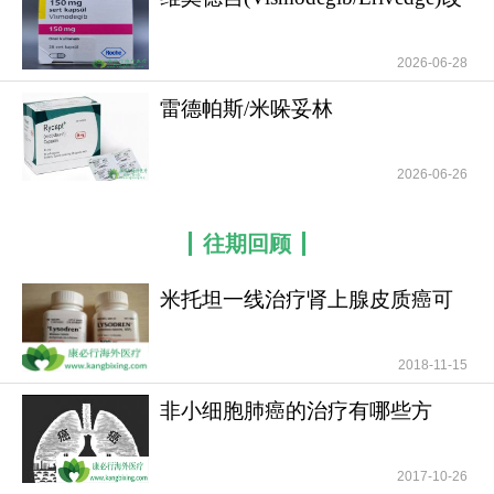
变了晚期
合或其他经FDA批准检测的重排的成人患者。值得
一提的是，这款药物的上市进程始终牵动着全球患
2026-06-28
者的心：2021年5月21日，它获美国FDA批准上市，
雷德帕斯/米哚妥林
为海外患者带来新选择；2023年3月28日，中国国家
(Rydapt/midostaurin)的
药监局将其拟纳入突破性治疗品种，意味着它在国
2026-06-26
内的上市之路正在加速，有望更快惠及国内患者。
如有需要，请咨询康必行海外医疗医学顾问：4006-
往期回顾
130-650或扫码添加下方微信，我们将竭诚为您服
务！
米托坦一线治疗肾上腺皮质癌可
更多药品详情请访问
英菲格拉替尼
提高患者无疾病进展
https://www.kangbixing.com/drug/yfgltn/
2018-11-15
非小细胞肺癌的治疗有哪些方
法？
2017-10-26