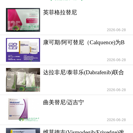
引发广泛关注。该研究专门聚焦FGFR2融合阳性胆
管癌患者，探索英菲格拉替尼用于三线及以上治疗
英菲格拉替尼
(Truseltiq/Infigratinib)锁定
的疗效——要知道，这部分患者已历经多线治疗失
败，病情进展迅猛，治疗选择极为匮乏。研究结果
2026-06-28
令人振奋：接受英菲格拉替尼三线及以上治疗的患
康可期/阿可替尼（Calquence)为B
者，中位无进展生存期（PFS）达到了6.77个月；客
细胞淋巴瘤
观缓解率（ORR）为21.6%。反观二线治疗患者的
2026-06-28
中位无瘤生存期仅为4.63个月。这意味着，对于
FGFR2融合阳性的胆管癌患者，在三线及以上治疗
达拉非尼/泰菲乐(Dabrafenib)联合
中使用英菲格拉替尼，相比二线标准化疗方案，能
曲美替尼
显著延长患者的无进展生存期，同时提升肿瘤缓解
2026-06-28
率，为患者争取到更多治疗时间和生存希望。
曲美替尼/迈吉宁
这份精准，让它摆脱了传统化疗“杀敌一千，自
(Trametinib/Mekinist)在Ⅱ
损八百”的局限，也让它成为特定人群的“专属希
2026-06-28
望”——其适应症明确指向：先前接受过治疗、不可
维莫德吉(Vismodegib/Erivedge)改
切除的局部晚期或转移性胆管癌，且伴有FGFR2融