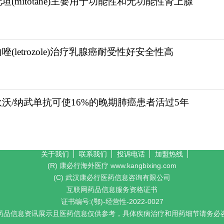
坦(mitotane)主要用于功能性和无功能性肾上腺
唑(letrozole)治疗乳腺癌耐受性好安全性高
狄沃/纳武单抗可使16%的晚期肺癌患者活过5年
关于我们
联系我们
投诉电话
加盟热线
(R) 康必行海外医疗 www.kangbixing.com
(C) 武汉康必行医药信息咨询有限公司
互联网药品信息服务资格证书
证书编号:(鄂)-经营性-2022-0027
药品信息资讯展示且医药信息仅供参考，具体疾病治疗和用药细节请务必