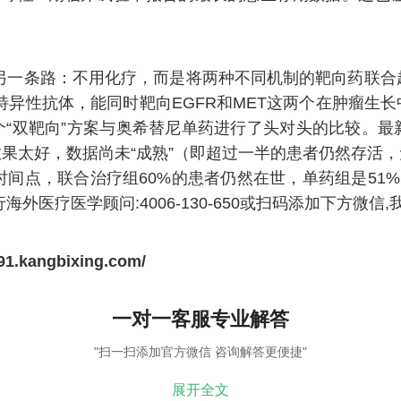
一条路：不用化疗，而是将两种不同机制的靶向药联合起来。
一种双特异性抗体，能同时靶向EGFR和MET这两个在肿
将这个“双靶向”方案与奥希替尼单药进行了头对头的比较
果太好，数据尚未“成熟”（即超过一半的患者仍然存活
时间点，联合治疗组60%的患者仍然在世，单药组是51%
行海外医疗医学顾问:4006-130-650或扫码添加下方微信
291.kangbixing.com/
一对一客服专业解答
"扫一扫添加官方微信 咨询解答更便捷"
展开全文