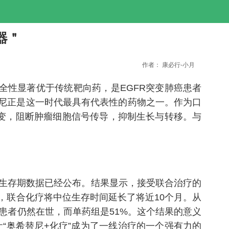
利器＂
作者：
康必行-小月
全性显著优于传统靶向药，是EGFR突变肺癌患者
替尼正是这一时代最具有代表性的药物之一。作为口
药突变，阻断肿瘤细胞信号传导，抑制生长与转移。与
总生存期数据已经公布。结果显示，接受联合治疗的
着，联合化疗将中位生存时间延长了将近10个月。从
的患者仍然在世，而单药组是51%。这个结果的意义
让“奥希替尼+化疗”成为了一线治疗的一个强有力的