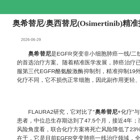
奥希替尼/奥西替尼(Osimertini
2026-06-29
奥希替尼
是EGFR突变非小细胞肺癌一线/
的首选治疗方案。随着精准医学发展，肺癌治疗已
服第三代EGFR酪氨酸激酶抑制剂，精准抑制19
化疗不同，它不损伤正常细胞，因此副作用更轻
FLAURA2研究，它对比了“
奥希替尼
+化疗”
患者，中位总生存期达到了47.5个月，接近4年
风险角度看，联合化疗方案将死亡风险降低了23%
在于，它是目前EGFR突变肺癌一线治疗领域，全