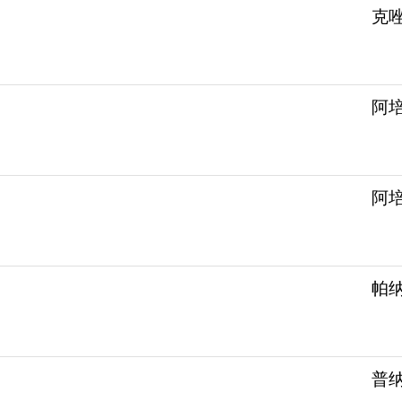
克唑
阿培
阿培
帕纳
普纳