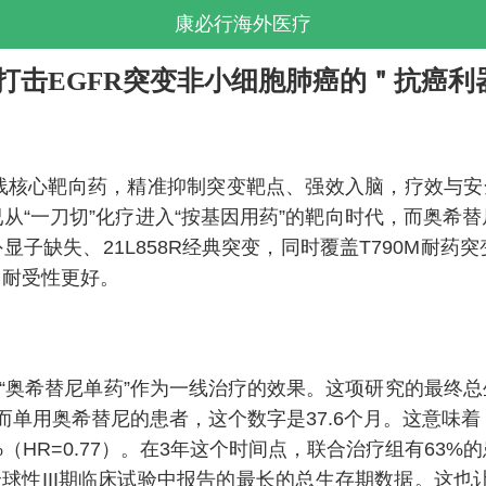
康必行海外医疗
b)精准打击EGFR突变非小细胞肺癌的＂抗癌
二线核心靶向药，精准抑制突变靶点、强效入脑，疗效与安
从“一刀切”化疗进入“按基因用药”的靶向时代，而奥希
外显子缺失、21L858R经典突变，同时覆盖T790M耐
、耐受性更好。
与“奥希替尼单药”作为一线治疗的效果。这项研究的最终
；而单用奥希替尼的患者，这个数字是37.6个月。这意味
（HR=0.77）。在3年这个时间点，联合治疗组有63%
球性III期临床试验中报告的最长的总生存期数据。这也