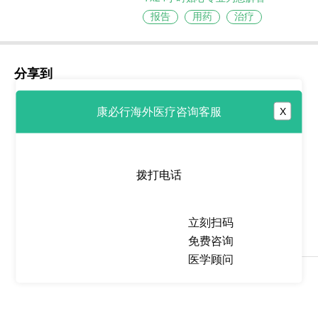
报告
用药
治疗
分享到
康必行海外医疗咨询客服
X
热点推荐
拨打电话
沃拉西地尼/沃拉西德尼
(Voranigo/Vorasiden
立刻扫码
免费咨询
2026-06-29
医学顾问
拉罗替尼
(Vitrakvi/Larotrectinib)在TRK
融