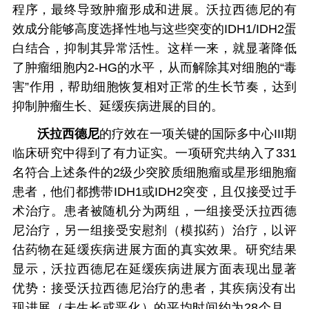
程序，最终导致肿瘤形成和进展。沃拉西德尼的有
效成分能够高度选择性地与这些突变的IDH1/IDH2蛋
白结合，抑制其异常活性。这样一来，就显著降低
了肿瘤细胞内2-HG的水平，从而解除其对细胞的“毒
害”作用，帮助细胞恢复相对正常的生长节奏，达到
抑制肿瘤生长、延缓疾病进展的目的。
沃拉西德尼
的疗效在一项关键的国际多中心III期
临床研究中得到了有力证实。一项研究共纳入了331
名符合上述条件的2级少突胶质细胞瘤或星形细胞瘤
患者，他们都携带IDH1或IDH2突变，且仅接受过手
术治疗。患者被随机分为两组，一组接受沃拉西德
尼治疗，另一组接受安慰剂（模拟药）治疗，以评
估药物在延缓疾病进展方面的真实效果。研究结果
显示，沃拉西德尼在延缓疾病进展方面表现出显著
优势：接受沃拉西德尼治疗的患者，其疾病没有出
现进展（未生长或恶化）的平均时间约为28个月。