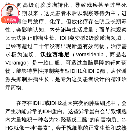
终可向高级别胶质瘤转化，导致残疾甚至过早死
亡。长期以来，这类患者术后以观察等待为主，进
展后再使用放疗、化疗。但放化疗存在明显长期毒
性，会影响认知、内分泌与生活质量；而单纯观察
又无法阻止肿瘤生长。IDH突变型2级胶质瘤领域，
已经有超过二十年没有出现新型有效药物，治疗需
求极为迫切。
沃拉西地尼
（Vorasidenib，商品名
Voranigo）是一款口服、可透过血脑屏障的靶向药
物，能够特异性抑制突变型IDH1和IDH2酶，从代谢
源头抑制肿瘤生长，是专为这类患者设计的精准治
疗药物。
在存在IDH1或IDH2基因突变的肿瘤细胞中，会
产生功能异常的IDH蛋白。这些异常蛋白会导致细胞
内大量堆积一种名为“2-羟基戊二酸”的有害物质。2-
HG就像一种“毒素”，会干扰细胞的正常生长和成熟