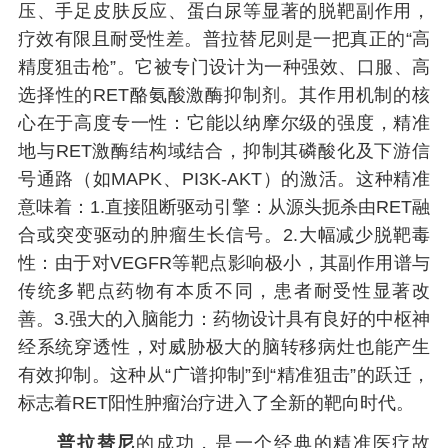
压、手足皮肤反应、蛋白尿等显著的脱靶副作用，
疗效有限且耐受性差。普拉替尼则是一把真正的“高
精度狙击枪”。它被专门设计为一种强效、口服、高
选择性的RET酪氨酸激酶抑制剂。其作用机制的核
心在于高度专一性：它能以纳摩尔级的强度，精准
地与RET激酶结构域结合，抑制其磷酸化及下游信
号通路（如MAPK、PI3K-AKT）的激活。这种精准
意味着：1.直接阻断驱动引擎：从源头扼杀由RET融
合或突变驱动的肿瘤生长信号。2.大幅减少脱靶毒
性：由于对VEGFR等靶点影响极小，其副作用谱与
传统多靶点药物有本质不同，患者耐受性显著改
善。3.强大的入脑能力：药物设计具有良好的中枢神
经系统穿透性，对威胁极大的脑转移病灶也能产生
有效抑制。这种从“广谱抑制”到“精准狙击”的跃迁，
标志着RET阳性肿瘤治疗进入了全新的靶向时代。
普拉替尼
的成功，是一个经典的精准医疗故