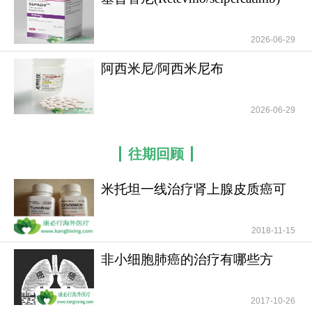
用于治疗
退，且符合疲劳感、肌肉减少或炎症指标异常等附
加条件。临床研究显示，治疗12周后患者平均体重
2026-06-29
增加1.4-3.2公斤，食欲评分显著提高，生活质量明
阿西米尼/阿西米尼布
显改善。与传统治疗方法相比，阿那莫林在改善肌
(Scemblix/Asciminib)
肉质量和身体功能方面展现出显著优势。如有需
2026-06-29
要，请咨询康必行海外医疗医学顾问：4006-130-
650或扫码添加下方微信，我们将竭诚为您服务！
往期回顾
更多药品详情请访问
阿纳莫林
https://www.kangbixing.com/drug/anml/
米托坦一线治疗肾上腺皮质癌可
提高患者无疾病进展
2018-11-15
非小细胞肺癌的治疗有哪些方
法？
2017-10-26