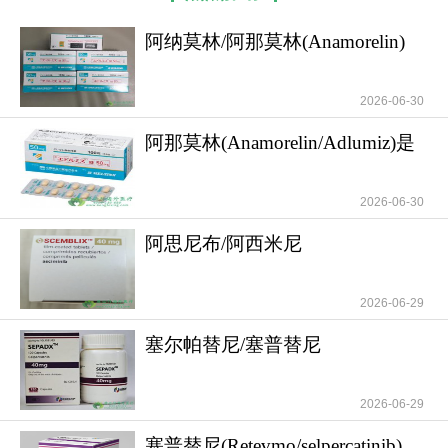
阿纳莫林/阿那莫林(Anamorelin)
该药的剂型与规格为口服胶囊，商品名
是癌症恶病
Adlumiz，由日本小野制药生产。标准剂量为每日一
次，每次100mg（即2片50mg规格的片剂），需在
2026-06-30
早餐前至少30分钟空腹服用。添加剂包括结晶纤维
阿那莫林(Anamorelin/Adlumiz)是
素、交联羧甲基纤维素钠、轻质无水硅酸等辅料。
癌症晚期恶
药物应在室温下保存，避免潮湿和高温。阿那莫林
2026-06-30
口服后吸收迅速，生物利用度超过80%，服药后1-2
小时可达血药浓度峰值。其半衰期约为5-9小时，支
阿思尼布/阿西米尼
持每日一次给药方案。阿那莫林主要通过肝脏
(Scemblix/Asciminib)为
CYP3A4酶系统代谢，约92%的药物通过粪便排泄，
2026-06-29
尿液排泄较少。食物会降低药物的吸收效率，因此
塞尔帕替尼/塞普替尼
推荐空腹服用，服药后至少1小时内避免进食。
(selpercatinib)精准解
阿那莫林
主要用于治疗非小细胞肺癌、胃癌、
2026-06-29
胰腺癌、结直肠癌等恶性肿瘤相关的癌症恶病质。
塞普替尼(Retevmo/selpercatinib)
适用标准为6个月内体重下降超过5%，伴有食欲减