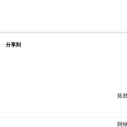
分享到
拓舒沃
阿纳