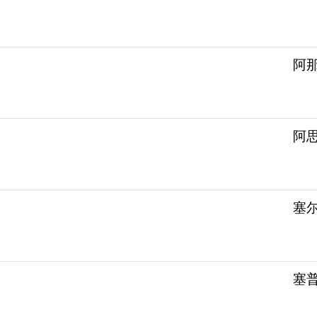
阿那
阿思
塞尔
塞普替