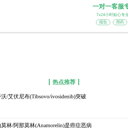
一对一客服
7x24小时贴心专
报告
用药
热点推荐
/艾伏尼布(Tibsovo/ivosidenib)突破
莫林/阿那莫林(Anamorelin)是癌症恶病