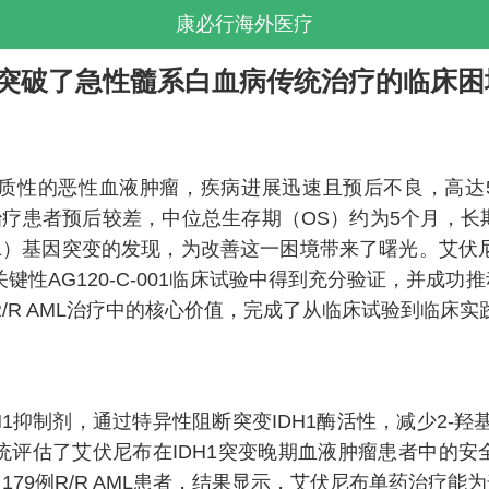
康必行海外医疗
idenib)突破了急性髓系白血病传统治疗的临床
性的恶性血液肿瘤，疾病进展迅速且预后不良，高达57
，传统治疗患者预后较差，中位总生存期（OS）约为5个月，
H1）基因突变的发现，为改善这一困境带来了曙光。艾伏尼
全球关键性AG120-C-001临床试验中得到充分验证，并
R/R AML治疗中的核心价值，完成了从临床试验到临床
1抑制剂，通过特异性阻断突变IDH1酶活性，减少2-羟
研究系统评估了艾伏尼布在IDH1突变晚期血液肿瘤患者中
入179例R/R AML患者，结果显示，艾伏尼布单药治