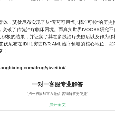
群体，
艾伏尼布
实现了从"无药可用"到"精准可控"的历史性
疗地位，突破了传统治疗临床困境。而真实世界IVOOBS研
为积极的结果，并证实了其在多线治疗失败后以及作为移
尼布在IDH1突变R/R AML治疗领域的核心地位。如
服务！
angbixing.com/drug/yiweitini/
一对一客服专业解答
"扫一扫添加官方微信 咨询解答更便捷"
展开全文