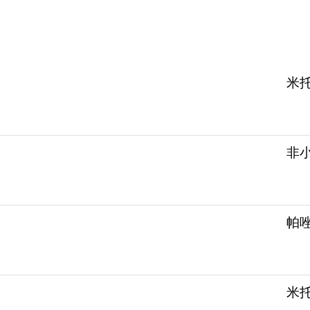
米
非
帕
米托