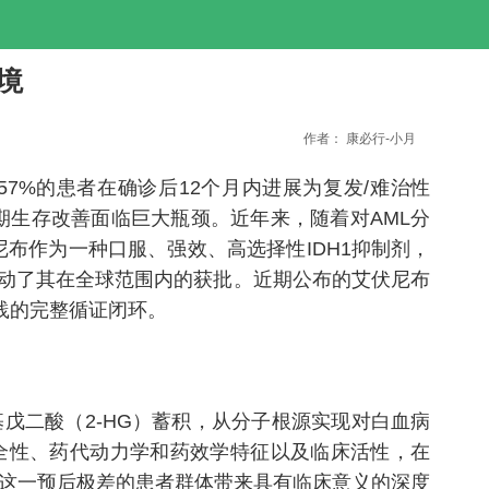
困境
作者：
康必行-小月
%的患者在确诊后12个月内进展为复发/难治性
长期生存改善面临巨大瓶颈。近年来，随着对AML分
布作为一种口服、强效、高选择性IDH1抑制剂，
成功推动了其在全球范围内的获批。近期公布的艾伏尼布
实践的完整循证闭环。
基戊二酸（2-HG）蓄积，从分子根源实现对白血病
的安全性、药代动力学和药效学特征以及临床活性，在
疗能为这一预后极差的患者群体带来具有临床意义的深度