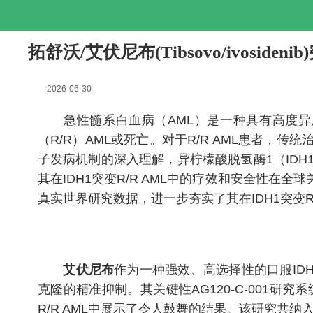
拓舒沃/艾伏尼布(Tibsovo/ivos
2026-06-30
急性髓系白血病（AML）是一种具有高度异质
（R/R）AML或死亡。对于R/R AML患者
子发病机制的深入理解，异柠檬酸脱氢酶1（ID
其在IDH1突变R/R AML中的疗效和安全性在
真实世界研究数据，进一步夯实了其在IDH1突变
艾伏尼布
作为一种强效、高选择性的口服IDH
克隆的精准抑制。其关键性AG120-C-001
R/R AML中展示了令人鼓舞的结果。该研究共纳