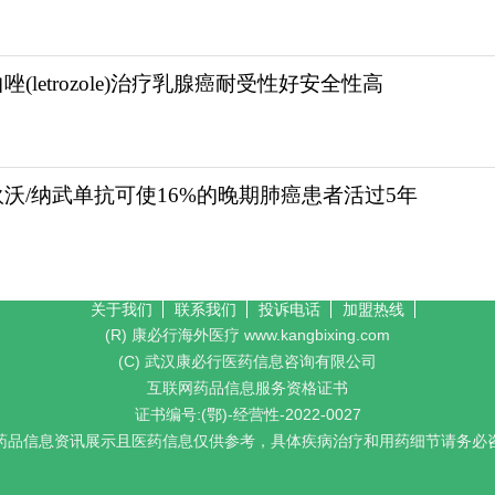
唑(letrozole)治疗乳腺癌耐受性好安全性高
狄沃/纳武单抗可使16%的晚期肺癌患者活过5年
关于我们
联系我们
投诉电话
加盟热线
(R) 康必行海外医疗 www.kangbixing.com
(C) 武汉康必行医药信息咨询有限公司
互联网药品信息服务资格证书
证书编号:(鄂)-经营性-2022-0027
药品信息资讯展示且医药信息仅供参考，具体疾病治疗和用药细节请务必