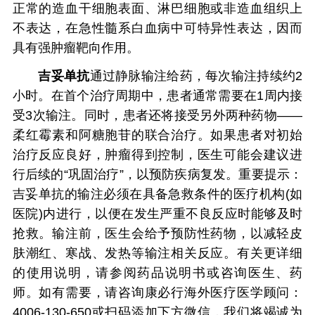
正常的造血干细胞表面、淋巴细胞或非造血组织上
不表达，在急性髓系白血病中可特异性表达，因而
具有强肿瘤靶向作用。
吉妥单抗
通过静脉输注给药，每次输注持续约2
小时。在首个治疗周期中，患者通常需要在1周内接
受3次输注。同时，患者还将接受另外两种药物——
柔红霉素和阿糖胞苷的联合治疗。如果患者对初始
治疗反应良好，肿瘤得到控制，医生可能会建议进
行后续的“巩固治疗”，以预防疾病复发。重要提示：
吉妥单抗的输注必须在具备急救条件的医疗机构(如
医院)内进行，以便在发生严重不良反应时能够及时
抢救。输注前，医生会给予预防性药物，以减轻皮
肤潮红、寒战、发热等输注相关反应。有关更详细
的使用说明，请参阅药品说明书或咨询医生、药
师。如有需要，请咨询康必行海外医疗医学顾问：
4006-130-650或扫码添加下方微信，我们将竭诚为