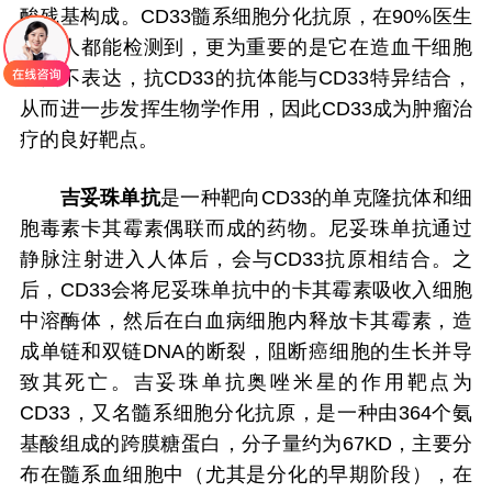
酸残基构成。CD33髓系细胞分化抗原，在90%医生
的病人都能检测到，更为重要的是它在造血干细胞
表面不表达，抗CD33的抗体能与CD33特异结合，
从而进一步发挥生物学作用，因此CD33成为肿瘤治
疗的良好靶点。
吉妥珠单抗
是一种靶向CD33的单克隆抗体和细
胞毒素卡其霉素偶联而成的药物。尼妥珠单抗通过
静脉注射进入人体后，会与CD33抗原相结合。之
后，CD33会将尼妥珠单抗中的卡其霉素吸收入细胞
中溶酶体，然后在白血病细胞内释放卡其霉素，造
成单链和双链DNA的断裂，阻断癌细胞的生长并导
致其死亡。吉妥珠单抗奥唑米星的作用靶点为
CD33，又名髓系细胞分化抗原，是一种由364个氨
基酸组成的跨膜糖蛋白，分子量约为67KD，主要分
布在髓系血细胞中（尤其是分化的早期阶段），在