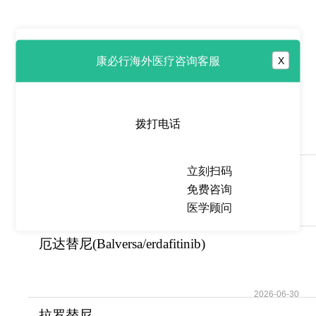
康必行海外医疗咨询客服
X
热点推荐
吉妥单抗
(Mylotarg/Gemtuzumab)为急性
拨打电话
髓系
2026-07-01
立刻扫码
拉罗替尼/拉克替尼
免费咨询
(Vitrakvi/Larotrectinib
医学顾问
2026-07-01
厄达替尼(Balversa/erdafitinib)
填补了FGFR
2026-06-30
拉罗替尼