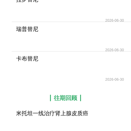
(Vitrakvi/Larotrectinib)为NTRK
融
2026-06-30
瑞普替尼
(Augtyro/Repotrectinib)是
ROS1阳
2026-06-30
卡布替尼
(XL184/Cometriq/Cabozantinib)
的
2026-06-30
往期回顾
米托坦一线治疗肾上腺皮质癌
可提高患者无疾病进展