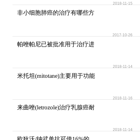
2018-11-15
非小细胞肺癌的治疗有哪些方
法？
2017-10-26
帕唑帕尼已被批准用于治疗进
展期软组织肉瘤
2018-11-14
米托坦(mitotane)主要用于功能
性和无功能性肾上腺
2018-11-16
来曲唑(letrozole)治疗乳腺癌耐
受性好安全性高
2018-11-14
欧狄沃/纳武单抗可使16%的