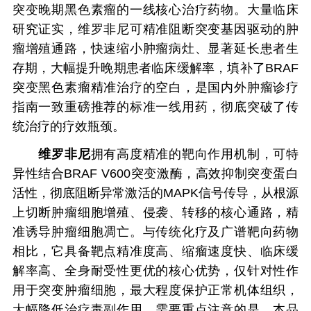
突变晚期黑色素瘤的一线核心治疗药物。大量临床
研究证实，维罗非尼可精准阻断突变基因驱动的肿
瘤增殖通路，快速缩小肿瘤病灶、显著延长患者生
存期，大幅提升晚期患者临床缓解率，填补了BRAF
突变黑色素瘤精准治疗的空白，是国内外肿瘤诊疗
指南一致重磅推荐的标准一线用药，彻底突破了传
统治疗的疗效瓶颈。
维罗非尼
拥有高度精准的靶向作用机制，可特
异性结合BRAF V600突变激酶，高效抑制突变蛋白
活性，彻底阻断异常激活的MAPK信号传导，从根源
上切断肿瘤细胞增殖、侵袭、转移的核心通路，精
准诱导肿瘤细胞凋亡。与传统化疗及广谱靶向药物
相比，它具备靶点精准度高、缩瘤速度快、临床缓
解率高、全身耐受性更优的核心优势，仅针对性作
用于突变肿瘤细胞，最大程度保护正常机体组织，
大幅降低治疗毒副作用。需要重点注意的是，本品