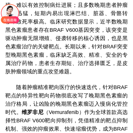
殖，难以有效控制病灶进展；且多数晚期患者肿瘤
进展迅猛，短期内易出现淋巴结、脏器、骨骼转
移，致死率极高。临床研究数据显示，近半数晚期
黑色素瘤患者存在BRAF V600基因突变，该突变是
驱动肿瘤无限增殖、侵袭转移的核心诱因，也是黑
色素瘤治疗的关键靶点。长期以来，针对BRAF突变
型晚期黑色素瘤，临床缺乏高效、精准、安全的专
属治疗药物，患者生存期短、治疗选择匮乏，是皮
肤肿瘤领域的重点攻坚难题。
随着肿瘤精准靶向医疗的快速迭代，针对BRAF
靶点的特异性靶向药物彻底改写了晚期黑色素瘤的
治疗格局，让凶险的晚期黑色素瘤迈入慢病化管控
时代。
维罗非尼
（Vemurafenib）作为全球首款高选
择性BRAF V600靶向抑制剂，凭借精准的靶点抑制
机制、强效的抑瘤效果、快速缩瘤优势，成为BRAF