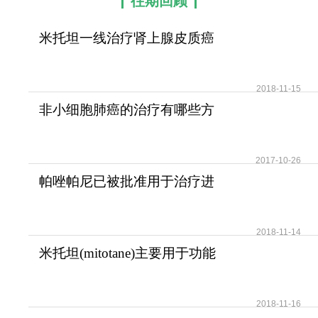
往期回顾
米托坦一线治疗肾上腺皮质癌
可提高患者无疾病进展
2018-11-15
非小细胞肺癌的治疗有哪些方
法？
2017-10-26
帕唑帕尼已被批准用于治疗进
展期软组织肉瘤
2018-11-14
米托坦(mitotane)主要用于功能
性和无功能性肾上腺
2018-11-16