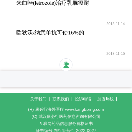
来曲唑(letrozole)治疗乳腺癌耐
受性好安全性高
2018-11-14
欧狄沃/纳武单抗可使16%的
晚期肺癌患者活过5年
2018-11-15
关于我们
联系我们
投诉电话
加盟热线
(R) 康必行海外医疗 www.kangbixing.com
(C) 武汉康必行医药信息咨询有限公司
互联网药品信息服务资格证书
证书编号:(鄂)-经营性-2022-0027