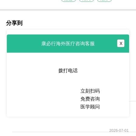
分享到
康必行海外医疗咨询客服
X
热点推荐
拨打电话
维莫非尼/佐博伏
(Zelboraf/vemurafenib)填
立刻扫码
免费咨询
2026-07-01
医学顾问
维罗非尼
(Zelboraf/vemurafenib)改写了
BRAF
2026-07-01