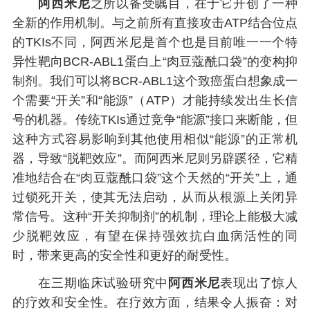
阿西米尼
之所以备受瞩目，在于它开创了一种
全新的作用机制。与之前所有直接攻击ATP结合位点
的TKIs不同，阿西米尼是首个也是目前唯一一个特
异性靶向BCR-ABL1蛋白上“肉豆蔻酰口袋”的变构抑
制剂。我们可以将BCR-ABL1这个致癌蛋白想象成一
个需要“开关”和“能源”（ATP）才能持续发出生长信
号的机器。传统TKIs通过竞争“能源”接口来断能，但
这种方式容易影响到其他使用相似“能源”的正常机
器，导致“脱靶效应”。而阿西米尼则另辟蹊径，它精
准地结合在“肉豆蔻酰口袋”这个天然的“开关”上，通
过锁死开关，使其无法启动，从而从根源上关闭异
常信号。这种“开关抑制剂”的机制，理论上能极大减
少脱靶效应，有望在保持强效抗白血病活性的同
时，带来更高的安全性和更好的耐受性。
在三期临床试验研究中
阿西米尼
表现出了惊人
的疗效和安全性。在疗效方面，结果令人振奋：对