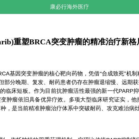
康必行海外医疗
azoparib)重塑BRCA突变肿瘤的精准治疗新格
CA基因突变肿瘤的核心靶向药物，凭借“合成致死”机
，但部分晚期、复发、耐药患者仍存在肿瘤退缩慢、远期
疗的临床短板。作为目前抗肿瘤活性最强的新一代PARP抑
A突变肿瘤依旧具备优异疗效。多项大型临床研究证实，他
癌种，是当前精准肿瘤治疗体系中突破耐药、攻克难治病