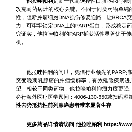
他拉唑帕利
是新一代高选择性口服PARP抑
攻克耐药病灶的核心关键。不同于同类药物单纯的
性，阻断肿瘤细胞DNA损伤修复通路，让BRCA
力，可牢牢锁定DNA上的PARP蛋白，形成稳
究证实，他拉唑帕利的PARP捕获活性显著优于
机。
他拉唑帕利的问世，凭借行业领先的PARP捕
突变晚期乳腺癌的肿瘤缓解率，有效延缓疾病进
望。相较于同类药物，他拉唑帕利抑瘤力度更强
必行海外医疗医学顾问：4006-130-650或
性去势抵抗性前列腺癌患者带来显著生存
更多药品详情请访问
他拉唑帕利
https://ww