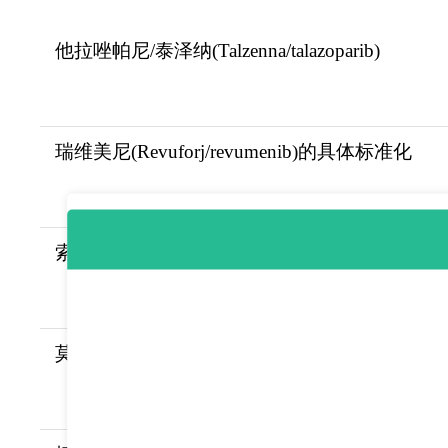
他拉唑帕尼/泰泽纳(Talzenna/talazoparib)
瑞维美尼(Revuforj/revumenib)的具体标准化
索托拉西布/索托雷塞(Lumakras/Sotorasib)
莫博赛替尼/莫博替尼(Exkivity/Mobocertini