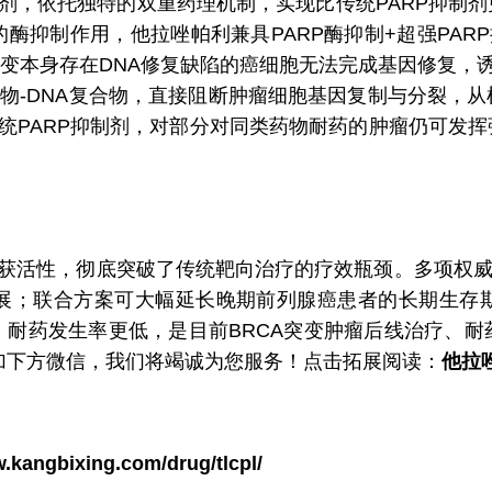
制剂，依托独特的双重药理机制，实现比传统PARP抑制
酶抑制作用，他拉唑帕利兼具PARP酶抑制+超强PARP
突变本身存在DNA修复缺陷的癌细胞无法完成基因修复，
定药物-DNA复合物，直接阻断肿瘤细胞基因复制与分裂，
传统PARP抑制剂，对部分对同类药物耐药的肿瘤仍可发
获活性，彻底突破了传统靶向治疗的疗效瓶颈。多项权威临
展；联合方案可大幅延长晚期前列腺癌患者的长期生存
、耐药发生率更低，是目前BRCA突变肿瘤后线治疗、耐
扫码添加下方微信，我们将竭诚为您服务！点击拓展阅读：
他拉唑
w.kangbixing.com/drug/tlcpl/