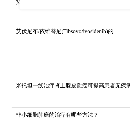
拓舒沃/艾伏尼布(Tibsovo/ivosidenib)的各
艾伏尼布/依维替尼(Tibsovo/ivosidenib)的
米托坦一线治疗肾上腺皮质癌可提高患者无疾
非小细胞肺癌的治疗有哪些方法？