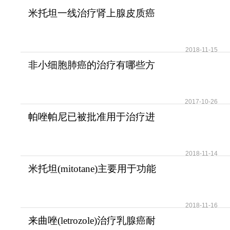
米托坦一线治疗肾上腺皮质癌
可提高患者无疾病进展
2018-11-15
非小细胞肺癌的治疗有哪些方
法？
2017-10-26
帕唑帕尼已被批准用于治疗进
展期软组织肉瘤
2018-11-14
米托坦(mitotane)主要用于功能
性和无功能性肾上腺
2018-11-16
来曲唑(letrozole)治疗乳腺癌耐