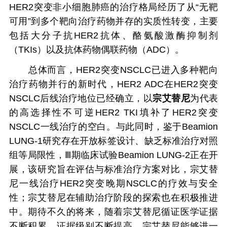
HER2突变非小细胞肺癌的治疗格局经历了从“无靶
可用”到多个靶向治疗药物并存的实质性转变，主要
包括大分子抗HER2抗体、酪氨酸激酶抑制剂
（TKIs）以及抗体药物偶联药物（ADC）。
总体而言，HER2突变NSCLC已进入多种靶向
治疗药物并行的新时代，HER2 ADC在HER2突变
NSCLC后线治疗地位已经确立，以
宗艾替尼
为代表
的高选择性不可逆HER2 TKI填补了HER2突变
NSCLC一线治疗的空白。与此同时，鉴于Beamion
LUNG-1研究存在开放标签设计、缺乏标准治疗对照
组等局限性，Ⅲ期临床试验Beamion LUNG-2正在开
展，该研究旨在评估与标准治疗方案对比，宗艾替
尼一线治疗HER2突变晚期NSCLC的疗效与安全
性；宗艾替尼在辅助治疗阶段的探索也在积极推进
中。期待不久的将来，随着宗艾替尼循证医学证据
不断积累，证据级别不断提高，宗艾替尼能够进一