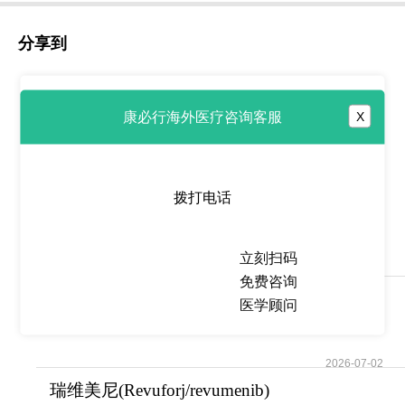
分享到
康必行海外医疗咨询客服
X
热点推荐
拨打电话
宗格替尼
(Hernexeos/Zongertinib)开启
HER2
立刻扫码
2026-07-02
免费咨询
他拉唑帕尼/泰泽纳
医学顾问
(Talzenna/talazoparib)
2026-07-02
瑞维美尼(Revuforj/revumenib)