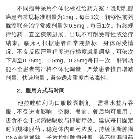
不同瘤种采用个体化标准给药方案：晚期乳腺
癌患者常规标准剂量为1mg，每日1次；转移性前列
腺癌联合治疗常规剂量为0.5mg，每日1次。持续规
律给药，直至疾病进展、出现不可耐受毒性或治疗
结束。临床可根据患者血常规指标、身体耐受情
况、不良反应严重程度进行梯度减量调整，可依次
下调至0.75mg、0.5mg、0.25mg每日一次。肝肾功
能不全患者需严格个体化调量，严禁患者擅自增减
剂量、快速增量，避免诱发重度血液毒性。
2、服用方式与时间
他拉唑帕利为口服胶囊制剂，需温水整片吞
服，不受进食影响，空腹、餐前、餐后均可服用，
进食不会干扰药物吸收与抑瘤疗效。建议每日固定
时间规律服药，稳定体内血药浓度，持续阻断肿瘤
DNA修复通路，长效控制肿瘤进展。若不慎漏服药