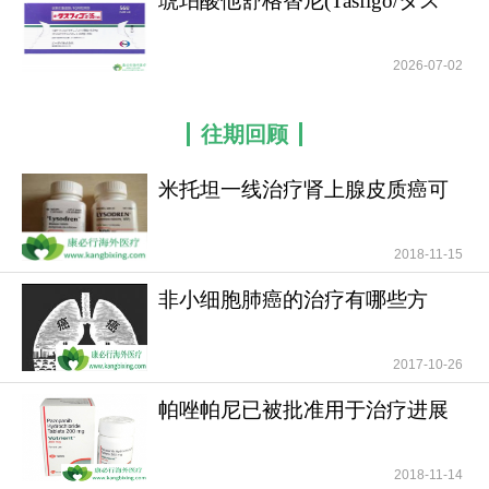
琥珀酸他舒格替尼(Tasfigo/タス
フィゴ)是一
2026-07-02
往期回顾
米托坦一线治疗肾上腺皮质癌可
提高患者无疾病进展
2018-11-15
非小细胞肺癌的治疗有哪些方
法？
2017-10-26
帕唑帕尼已被批准用于治疗进展
期软组织肉瘤
2018-11-14