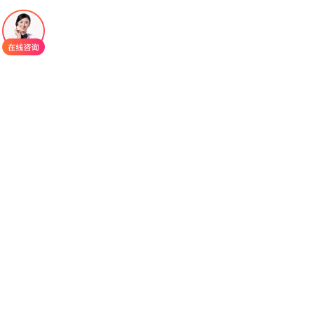
移的患者。酪氨酸激酶抑制剂（TKI）是此类患者治
疗的常用药物，但患者长期获益仍有待进一步改
善。近期在肺癌脑转移领域有突破机制的新药问
世，同时获得了国内权威指南的一致推荐，给患者
带来全新希望。
佐利替尼
在较短时间内屡获推荐正是基于其Ⅲ期
随机、对照EVEREST研究（NCT03653546），该
研究纳入439例初诊伴CNS转移的EGFR突变
NSCLC患者。结果显示，在超过50%患者为L858R
突变或颅内病灶数＞3个、超过60%患者存在颅内靶
病灶（颅内靶病灶长径之和更是达到了128 mm）和
100%患者既往均未接受过颅内放疗的情况下，盲态
独立中心评估（BICR）根据评估的佐利替尼组颅内
无进展生存期（PFS）较对照组延长7个月，颅内进
展/死亡风险下降53%；研究者评估的佐利替尼组颅