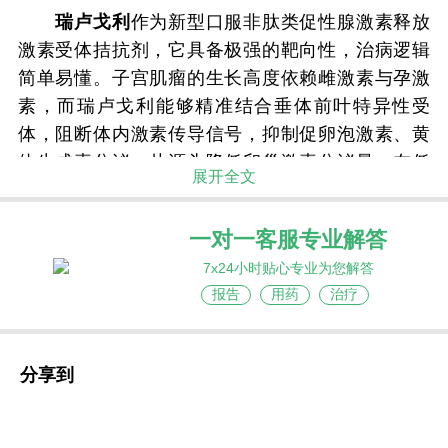
瑞卢戈利
作为新型口服非肽类促性腺激素释放
激素受体拮抗剂，它具备极强的靶向性，治病逻辑
简单易懂。子宫肌瘤的生长高度依赖雌激素与孕激
素，而瑞卢戈利能够精准结合垂体前叶特异性受
体，阻断体内激素传导信号，抑制促卵泡激素、黄
体生成素分泌，从源头降低卵巢激素分泌量。在低
展开全文
激素的环境下，肌瘤失去生长必需的营养支撑，逐
步萎缩变小，同时能够快速改善异常子宫出血、盆
一对一客服专业解答
腔疼痛等并发症，实现从根源管控病情。
7x24小时贴心专业为您解答
相较于以往的治疗药物，
瑞卢戈利
综合优势显
报告
用药
治疗
著，这也是它快速被临床普及、受到患者认可的关
键原因。在用药方式上，它采用口服给药，无需前
往医院进行注射，居家即可按时服药，极大提升了
分享到
用药便捷度。在起效速度上，服药短短数天便能有
效减少异常出血，快速改善患者贫血状态。在安全