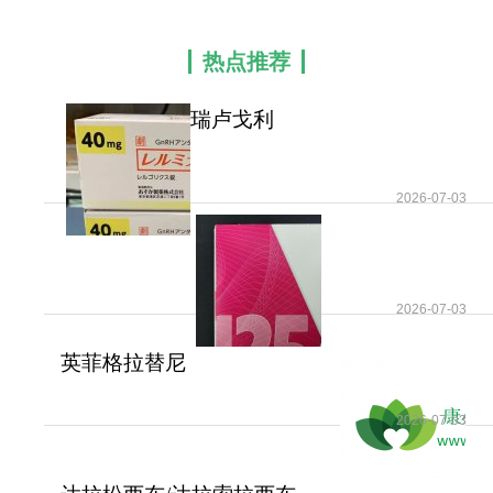
层面，临床常用的瑞卢戈利复方制剂，搭配雌二
醇、炔诺酮调配而成，采用“抑制+补充+保护”的治疗
热点推荐
模式。药物在抑制肌瘤生长的同时，微量补充人体
所需雌激素，平衡内分泌，规避了单药治疗带来的
瑞卢戈利
骨密度流失、严重潮热等副作用，安全属性更高，
(Myfembree/Relugolix)补齐了
可满足患者中长期治疗需求。如有需要，请咨询康
传统
必行海外医疗医学顾问：4006-130-650或扫码添加
2026-07-03
下方微信，我们将竭诚为您服务！
更多药品详情请访问
瑞卢戈利
https://www.kangbixing.com/drug/rlgl/
2026-07-03
英菲格拉替尼
一对一客服专业解答
(Truseltiq/Infigratinib)用于
"扫一扫添加官方微信 咨询解答更便捷"
2026-07-03