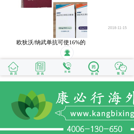
2018-11-15
欧狄沃/纳武单抗可使16%的
晚期肺癌患者活过5年