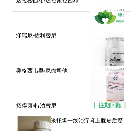
达拉松西布/达拉索拉西布
(RMC-6236)为晚期
2026-07-03
泽瑞尼/佐利替尼
2026-07-03
(AZD3759/Zorifertinib)破
2026-07-03
奥格西韦奥/尼伽司他
(Ogsiveo/nirogacestat
往期回顾
拓得康/特泊替尼
(Tepmetko/Tepotinib)在临
米托坦一线治疗肾上腺皮质癌
可提高患者无疾病进展