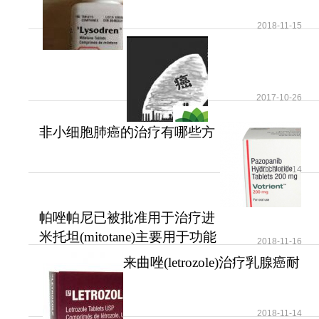
2018-11-15
2017-10-26
非小细胞肺癌的治疗有哪些方
法？
2018-11-14
帕唑帕尼已被批准用于治疗进
展期软组织肉瘤
米托坦(mitotane)主要用于功能
2018-11-16
性和无功能性肾上腺
来曲唑(letrozole)治疗乳腺癌耐
受性好安全性高
2018-11-14