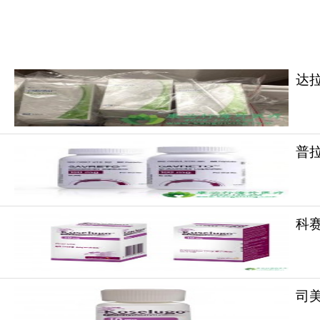
达拉非
普拉
科赛优
达拉非尼
（Dabrafenib）的上市彻底
既是单药治疗黑色素瘤的经典用药，也是与曲美
司美
获益，达拉非尼被国内外多部权威诊疗指南列为BR