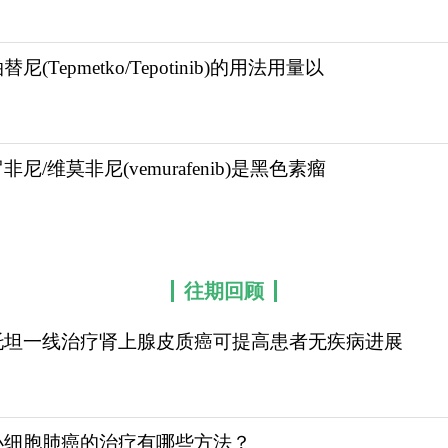
因。达拉非尼属于强效选择性BRAF丝氨酸/苏氨酸激酶抑制
增殖，同时遏制肿瘤新生血管生成，精准控制病灶进展。
替尼(Tepmetko/Tepotinib)的用法用量以
的用药兼容性。临床研究数据表明，单药使用BRAF抑制
成协同抗癌效应，不仅能显著提升抗肿瘤有效率，还能将
大样本临床试验佐证，达拉非尼适应症不断拓展，实现多
非尼/维莫非尼(vemurafenib)是黑色素瘤
色素瘤、III期黑色素瘤术后辅助治疗；BRAF V600突
、毛细胞白血病等罕见BRAF突变肿瘤的临床研究中，
顾问:4006-130-650或扫码添加下方微信,我们将竭
往期回顾
kangbixing.com/bxyw/dlfn/
托坦一线治疗肾上腺皮质癌可提高患者无疾病进展
小细胞肺癌的治疗有哪些方法？