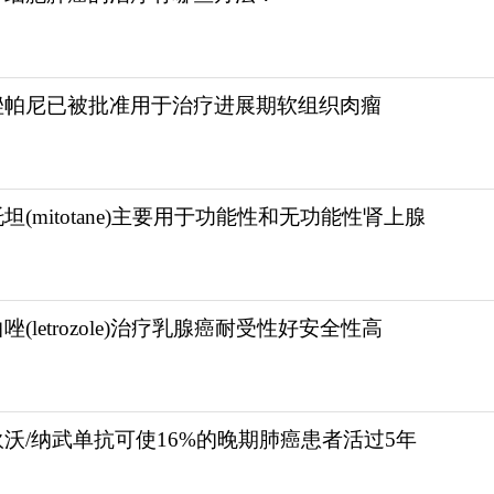
唑帕尼已被批准用于治疗进展期软组织肉瘤
坦(mitotane)主要用于功能性和无功能性肾上腺
唑(letrozole)治疗乳腺癌耐受性好安全性高
狄沃/纳武单抗可使16%的晚期肺癌患者活过5年