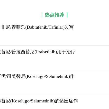
热点推荐
尼/泰菲乐(Dabrafenib/Tafinlar)改写
替尼/普拉西替尼(Pralsetinib)用于治疗
/司美替尼(Koselugo/Selumetinib)作
改写了BRAF突变肿瘤的治疗格局。作为高选择性BRAF激酶
替尼搭配组成黄金双靶方案的核心基石。凭借精准的靶向
替尼(Koselugo/Selumetinib)的适应症作
AF V600突变阳性肿瘤的一线优先推荐药物。MAP