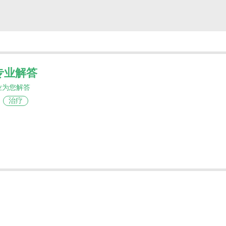
专业解答
业为您解答
治疗
续激活体内MAPK信号通路，驱动肿瘤细胞疯狂增
疗、放疗治疗BRAF突变肿瘤，疗效有限且副作用