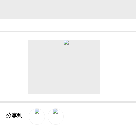
在精准肿瘤治疗时代，BRAF V600突变是
殖、侵袭与转移，广泛存在于黑色素瘤、非小细胞
强烈；即便使用单靶点BRAF抑制剂，也极易出
分享到
QQ空间
新浪微博