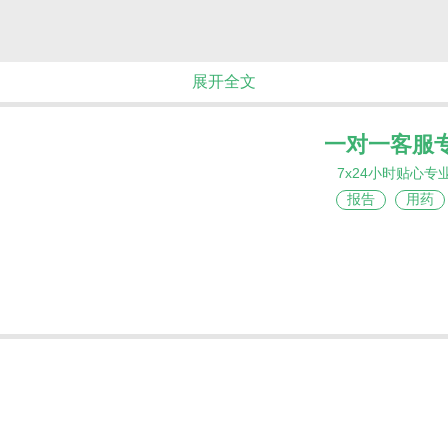
展开全文
一对一客服
7x24小时贴心专
报告
用药
实体肿瘤中最具研究价值的驱动基因突变之一。该突变会持
肺癌、甲状腺未分化癌等恶性肿瘤中。过去，单纯依靠化
现通路反馈激活，短期内产生耐药，患者治疗陷入瓶颈。