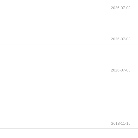
剂，可特异性结合突变型BRAF V600蛋白，阻
2026-07-03
剂易引发旁路激活耐药，而达拉非尼与MEK抑制剂
耐药发生时间大幅延后，这也是该双靶组合成为临
2026-07-03
实体瘤全覆盖，适配人群极为广泛。其获批适应症
变阳性的转移性非小细胞肺癌；BRAF V600突变阳性
达拉非尼也展现出良好的抗肿瘤活性，为罕见癌种患
2026-07-03
诚为您服务!
2018-11-15