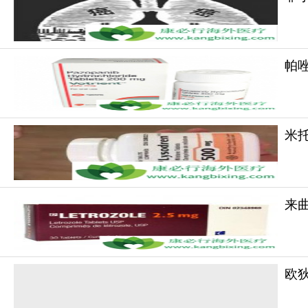
帕
米托
来曲
欧