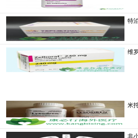
路，而BRAF基因突变是该通路异常激活的核心诱
断下游信号传导，从根源上抑制肿瘤细胞的无限
特泊
相较于传统单一靶向药，
达拉非尼
具备独特
（曲美替尼）联用，可实现上下游双重阻断，形
床通用标准方案的关键原因。依托大量多中心、
维罗
包含：BRAF V600突变阳性的不可切除或转移性黑
的不可切除甲状腺未分化癌。除此之外，在胆管癌
者带来治疗希望。如有需要,请咨询康必行海外医疗医学
更多药品详情请访问
达拉非尼
https://www.
米
非