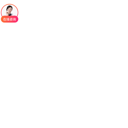
井制药研发的他替瑞林，作为全球首款口服TRH类
似物，是此类疾病临床干预的重要用药选择。
在中枢神经系统药物领域，
他替瑞林
作为一款
独具特色的口服制剂，凭借其精准的作用机制与原
研级品质，成为神经科临床诊疗中的重要用药选
择。该药物由日本沢井制药研发生产，是全球首款
口服促甲状腺激素释放激素（TRH）类似物，其经
过优化的分子结构与精准的作用靶点设计，为中枢
神经功能调节开辟了全新方向。他替瑞林的作用机
制，源于对天然TRH生理功能的针对性优化与升
级。天然TRH是下丘脑分泌的重要神经肽，兼具内
分泌调节与中枢神经调控双重作用，但受限于半衰
期极短（仅数分钟）、口服生物利用度低、无法穿
透血脑屏障等短板，难以直接作为药物应用于临
床。