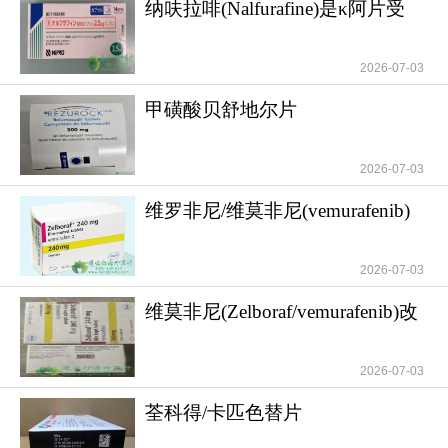
纳呋拉啡(Nalfurafine)是κ阿片受
体激动剂
2026-07-03
甲磺酸贝舒地尔片
(Rezurock/Belumosudil)为
2026-07-03
维罗非尼/维莫非尼(vemurafenib)
是黑色素瘤
2026-07-03
维莫非尼(Zelboraf/vemurafenib)改
写了BRAF
2026-07-03
荃科得/卡匹色替片
(Truqap/Capivasertib)联