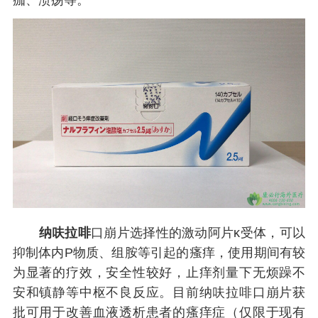
痂、溃疡等。
纳呋拉啡
口崩片选择性的激动阿片κ受体，可以
抑制体内P物质、组胺等引起的瘙痒，使用期间有较
为显著的疗效，安全性较好，止痒剂量下无烦躁不
安和镇静等中枢不良反应。目前纳呋拉啡口崩片获
批可用于改善血液透析患者的瘙痒症（仅限于现有