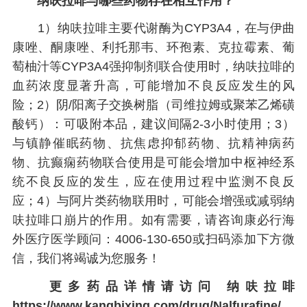
纳呋拉啡
与哪些药物存在相互作用？
1）纳呋拉啡主要代谢酶为CYP3A4，在与伊曲
康唑、酮康唑、利托那韦、环孢素、克拉霉素、葡
萄柚汁等CYP3A4强抑制剂联合使用时，纳呋拉啡的
血药浓度显著升高，可能增加不良反应发生的风
险；2）阴/阳离子交换树脂（司维拉姆或聚苯乙烯磺
酸钙）：可吸附本品，建议间隔2-3小时使用；3）
与镇静催眠药物、抗焦虑抑郁药物、抗精神病药
物、抗癫痫药物联合使用是可能会增加中枢神经系
统不良反应的发生，应在使用过程中监测不良反
应；4）与阿片类药物联用时，可能会增强或减弱纳
呋拉啡口崩片的作用。如有需要，请咨询康必行海
外医疗医学顾问：4006-130-650或扫码添加下方微
信，我们将竭诚为您服务！
更多药品详情请访问
纳呋拉啡
https://www.kangbixing.com/drug/Nalfurafine/