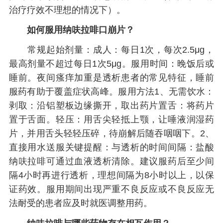
治疗疗效不理想的情况下）。
如何服用纳呋拉啡口崩片？
常规起始剂量：成人：每日1次，每次2.5μg，
最高剂量不超过每日1次5μg。服用时间：晚饭后或
睡前。夜间瘙痒加重是透析患者的常见特征，睡前
服药有助于覆盖症状高峰。服用方法1、无需饮水：
剥取：沿铝塑板边缘撕开，取出药片置舌：将药片
置于舌面。轻压：用舌尖轻抵上颚，让唾液润湿药
片，并用舌头轻轻压碎，待崩解后随吞咽咽下。2、
直接用水送服关键提醒：与透析的时间间隔：盐酸
纳呋拉啡可通过血液透析清除。建议服药后至少间
隔4小时再进行透析，理想间隔为8小时以上，以保
证药效。服用期间出现严重不良反应或不良反应无
法耐受的患者应及时就医调整用药。