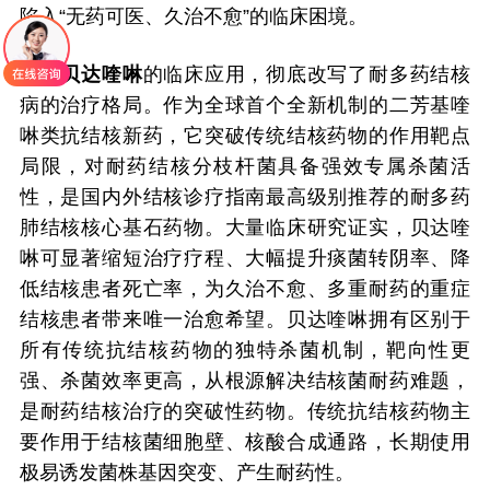
陷入“无药可医、久治不愈”的临床困境。
贝达喹啉
的临床应用，彻底改写了耐多药结核
病的治疗格局。作为全球首个全新机制的二芳基喹
啉类抗结核新药，它突破传统结核药物的作用靶点
局限，对耐药结核分枝杆菌具备强效专属杀菌活
性，是国内外结核诊疗指南最高级别推荐的耐多药
肺结核核心基石药物。大量临床研究证实，贝达喹
啉可显著缩短治疗疗程、大幅提升痰菌转阴率、降
低结核患者死亡率，为久治不愈、多重耐药的重症
结核患者带来唯一治愈希望。贝达喹啉拥有区别于
所有传统抗结核药物的独特杀菌机制，靶向性更
强、杀菌效率更高，从根源解决结核菌耐药难题，
是耐药结核治疗的突破性药物。传统抗结核药物主
要作用于结核菌细胞壁、核酸合成通路，长期使用
极易诱发菌株基因突变、产生耐药性。