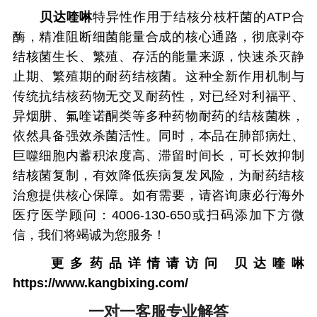
贝达喹啉
特异性作用于结核分枝杆菌的ATP合
酶，精准阻断细菌能量合成的核心通路，彻底剥夺
结核菌生长、繁殖、存活的能量来源，快速杀灭静
止期、繁殖期的耐药结核菌。这种全新作用机制与
传统抗结核药物无交叉耐药性，对已经对利福平、
异烟肼、氟喹诺酮类等多种药物耐药的结核菌株，
依然具备强效杀菌活性。同时，本品在肺部病灶、
巨噬细胞内蓄积浓度高、滞留时间长，可长效抑制
结核菌复制，有效降低疾病复发风险，为耐药结核
治愈提供核心保障。如有需要，请咨询康必行海外
医疗医学顾问：4006-130-650或扫码添加下方微
信，我们将竭诚为您服务！
更多药品详情请访问
贝达喹啉
https://www.kangbixing.com/
一对一客服专业解答