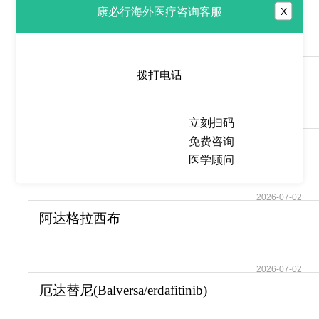
贝达喹啉(Sirturo/Bedaquilin)改
康必行海外医疗咨询客服
X
写了耐多药
2026-07-02
莫洛替尼(Momelotinib/Ojjaara)
拨打电话
填补了骨髓
立刻扫码
2026-07-02
免费咨询
莫博替尼(Mobocertinib/TAK-
医学顾问
788)填补了EGFR
2026-07-02
阿达格拉西布
(Krazati/Adagrasib)如何攻克
2026-07-02
厄达替尼(Balversa/erdafitinib)
打破了FGFR