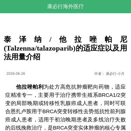
康必行海外医疗
泰泽纳/他拉唑帕尼
(Talzenna/talazoparib)的适应症以及用
法用量介绍
2026-06-26
作者：
康必行-小月
他拉唑帕利
为处方高危抗肿瘤靶向药物，适应
症精准专一，主要用于治疗携带生殖系BRCA1/2突
变的局部晚期或转移性乳腺癌成人患者，同时可联
合恩扎卢胺用于BRCA突变转移性去势抵抗性前列腺
癌成人患者，适用于初治晚期患者及多线治疗失败
的后线挽救治疗，是BRCA突变实体肿瘤的核心专属