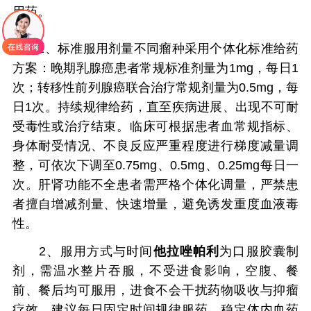
用药。
1、标准服用剂量不同瘤种采用个体化标准给药
方案：晚期乳腺癌患者常规标准剂量为1mg，每日1
次；转移性前列腺癌联合治疗常规剂量为0.5mg，每
日1次。持续规律给药，直至疾病进展、出现不可耐
受毒性或治疗结束。临床可根据患者血常规指标、
身体耐受情况、不良反应严重程度进行梯度减量调
整，可依次下调至0.75mg、0.5mg、0.25mg每日一
次。肝肾功能不全患者需严格个体化调量，严禁患
者擅自增减剂量、快速增量，避免诱发重度血液毒
性。
2、服用方式与时间
他拉唑帕利
为口服胶囊制
剂，需温水整片吞服，不受进食影响，空腹、餐
前、餐后均可服用，进食不会干扰药物吸收与抑瘤
疗效。建议每日固定时间规律服药，稳定体内血药