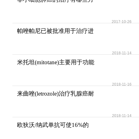
法？
2017-10-26
帕唑帕尼已被批准用于治疗进
展期软组织肉瘤
2018-11-14
米托坦(mitotane)主要用于功能
性和无功能性肾上腺
2018-11-16
来曲唑(letrozole)治疗乳腺癌耐
受性好安全性高
2018-11-14
欧狄沃/纳武单抗可使16%的
晚期肺癌患者活过5年