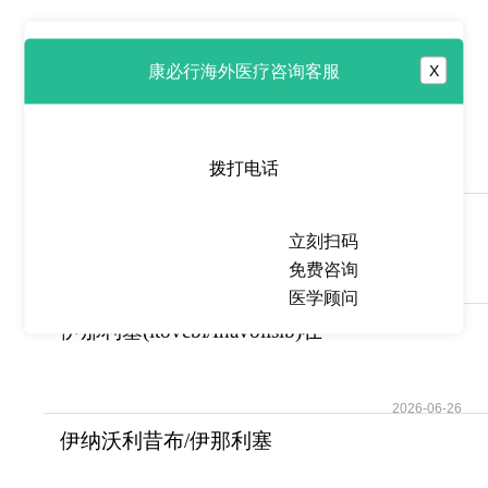
热点推荐
康必行海外医疗咨询客服
X
泰泽纳/他拉唑帕尼
(Talzenna/talazoparib)
拨打电话
2026-06-26
他拉唑帕利
立刻扫码
(Talzenna/talazoparib)填补了高
免费咨询
医学顾问
2026-06-26
伊那利塞(itovebi/Inavolisib)在
治疗乳腺癌
2026-06-26
伊纳沃利昔布/伊那利塞
(itovebi/Inavolisib