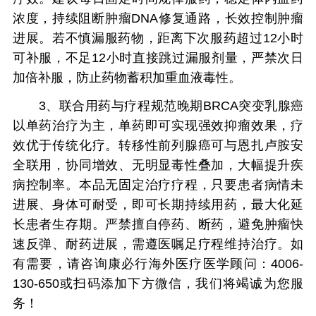
浓度，持续阻断肿瘤DNA修复通路，长效控制肿瘤
进展。若不慎漏服药物，距离下次服药超过12小时
可补服，不足12小时直接跳过漏服剂量，严禁次日
加倍补服，防止药物蓄积加重血液毒性。
3、联合用药与疗程规范晚期BRCA突变乳腺癌
以单药治疗为主，单药即可实现强效抑瘤效果，疗
效优于传统化疗。转移性前列腺癌可与恩扎卢胺安
全联用，协同增效、无明显毒性叠加，大幅提升疾
病控制率。本品无固定治疗疗程，只要患者病情未
进展、身体可耐受，即可长期持续用药，最大化延
长患者生存期。严禁擅自停药、断药，避免肿瘤快
速反弹、耐药进展，需遵医嘱足疗程维持治疗。如
有需要，请咨询康必行海外医疗医学顾问：4006-
130-650或扫码添加下方微信，我们将竭诚为您服
务！